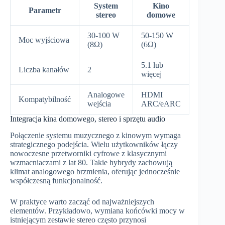
System
Kino
Parametr
stereo
domowe
30-100 W
50-150 W
Moc wyjściowa
(8Ω)
(6Ω)
5.1 lub
Liczba kanałów
2
więcej
Analogowe
HDMI
Kompatybilność
wejścia
ARC/eARC
Integracja kina domowego, stereo i sprzętu audio
Połączenie systemu muzycznego z kinowym wymaga
strategicznego podejścia. Wielu użytkowników łączy
nowoczesne przetworniki cyfrowe z klasycznymi
wzmacniaczami z lat 80. Takie hybrydy zachowują
klimat analogowego brzmienia, oferując jednocześnie
współczesną funkcjonalność.
W praktyce warto zacząć od najważniejszych
elementów. Przykładowo, wymiana końcówki mocy w
istniejącym zestawie stereo często przynosi