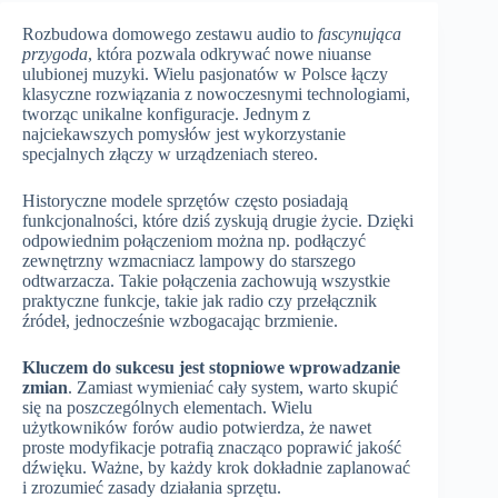
Rozbudowa domowego zestawu audio to
fascynująca
przygoda
, która pozwala odkrywać nowe niuanse
ulubionej muzyki. Wielu pasjonatów w Polsce łączy
klasyczne rozwiązania z nowoczesnymi technologiami,
tworząc unikalne konfiguracje. Jednym z
najciekawszych pomysłów jest wykorzystanie
specjalnych złączy w urządzeniach stereo.
Historyczne modele sprzętów często posiadają
funkcjonalności, które dziś zyskują drugie życie. Dzięki
odpowiednim połączeniom można np. podłączyć
zewnętrzny wzmacniacz lampowy do starszego
odtwarzacza. Takie połączenia zachowują wszystkie
praktyczne funkcje, takie jak radio czy przełącznik
źródeł, jednocześnie wzbogacając brzmienie.
Kluczem do sukcesu jest stopniowe wprowadzanie
zmian
. Zamiast wymieniać cały system, warto skupić
się na poszczególnych elementach. Wielu
użytkowników forów audio potwierdza, że nawet
proste modyfikacje potrafią znacząco poprawić jakość
dźwięku. Ważne, by każdy krok dokładnie zaplanować
i zrozumieć zasady działania sprzętu.