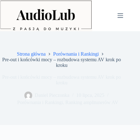
Przejdź
do
treści
Strona główna
Porównania i Rankingi
Pre-out i końcówki mocy – rozbudowa systemu AV krok po
kroku
Pre-out i końcówki mocy – rozbudowa systemu AV krok po
kroku
Daniel Pieczonka
10 lipca, 2025
Porównania i Rankingi
,
Ranking amplitunerów AV