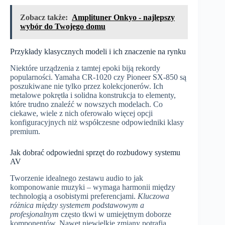
Zobacz także:
Amplituner Onkyo - najlepszy
wybór do Twojego domu
Przykłady klasycznych modeli i ich znaczenie na rynku
Niektóre urządzenia z tamtej epoki biją rekordy
popularności. Yamaha CR-1020 czy Pioneer SX-850 są
poszukiwane nie tylko przez kolekcjonerów. Ich
metalowe pokrętła i solidna konstrukcja to elementy,
które trudno znaleźć w nowszych modelach. Co
ciekawe, wiele z nich oferowało więcej opcji
konfiguracyjnych niż współczesne odpowiedniki klasy
premium.
Jak dobrać odpowiedni sprzęt do rozbudowy systemu
AV
Tworzenie idealnego zestawu audio to jak
komponowanie muzyki – wymaga harmonii między
technologią a osobistymi preferencjami.
Kluczowa
różnica między systemem podstawowym a
profesjonalnym
często tkwi w umiejętnym doborze
komponentów. Nawet niewielkie zmiany potrafią