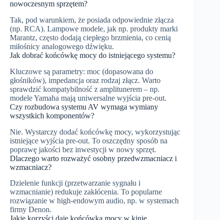
nowoczesnym sprzętem?
Tak, pod warunkiem, że posiada odpowiednie złącza
(np. RCA). Lampowe modele, jak np. produkty marki
Marantz, często dodają ciepłego brzmienia, co cenią
miłośnicy analogowego dźwięku.
Jak dobrać końcówkę mocy do istniejącego systemu?
Kluczowe są parametry: moc (dopasowana do
głośników), impedancja oraz rodzaj złącz. Warto
sprawdzić kompatybilność z amplitunerem – np.
modele Yamaha mają uniwersalne wyjścia pre-out.
Czy rozbudowa systemu AV wymaga wymiany
wszystkich komponentów?
Nie. Wystarczy dodać końcówkę mocy, wykorzystując
istniejące wyjścia pre-out. To oszczędny sposób na
poprawę jakości bez inwestycji w nowy sprzęt.
Dlaczego warto rozważyć osobny przedwzmacniacz i
wzmacniacz?
Dzielenie funkcji (przetwarzanie sygnału i
wzmacnianie) redukuje zakłócenia. To popularne
rozwiązanie w high-endowym audio, np. w systemach
firmy Denon.
Jakie korzyści daje końcówka mocy w kinie