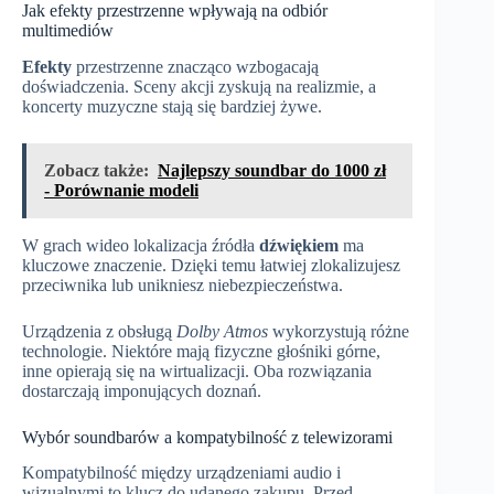
Jak efekty przestrzenne wpływają na odbiór
multimediów
Efekty
przestrzenne znacząco wzbogacają
doświadczenia. Sceny akcji zyskują na realizmie, a
koncerty muzyczne stają się bardziej żywe.
Zobacz także:
Najlepszy soundbar do 1000 zł
- Porównanie modeli
W grach wideo lokalizacja źródła
dźwiękiem
ma
kluczowe znaczenie. Dzięki temu łatwiej zlokalizujesz
przeciwnika lub unikniesz niebezpieczeństwa.
Urządzenia z obsługą
Dolby Atmos
wykorzystują różne
technologie. Niektóre mają fizyczne głośniki górne,
inne opierają się na wirtualizacji. Oba rozwiązania
dostarczają imponujących doznań.
Wybór soundbarów a kompatybilność z telewizorami
Kompatybilność między urządzeniami audio i
wizualnymi to klucz do udanego zakupu. Przed