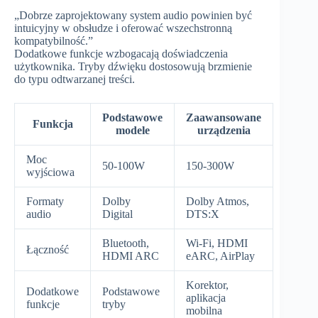
„Dobrze zaprojektowany system audio powinien być
intuicyjny w obsłudze i oferować wszechstronną
kompatybilność.”
Dodatkowe funkcje wzbogacają doświadczenia
użytkownika. Tryby dźwięku dostosowują brzmienie
do typu odtwarzanej treści.
Podstawowe
Zaawansowane
Funkcja
modele
urządzenia
Moc
50-100W
150-300W
wyjściowa
Formaty
Dolby
Dolby Atmos,
audio
Digital
DTS:X
Bluetooth,
Wi-Fi, HDMI
Łączność
HDMI ARC
eARC, AirPlay
Korektor,
Dodatkowe
Podstawowe
aplikacja
funkcje
tryby
mobilna