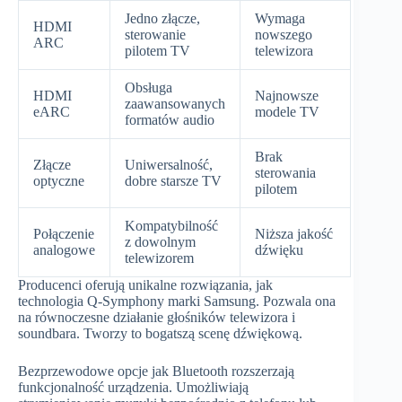
Jedno złącze,
Wymaga
HDMI
sterowanie
nowszego
ARC
pilotem TV
telewizora
Obsługa
HDMI
Najnowsze
zaawansowanych
eARC
modele TV
formatów audio
Brak
Złącze
Uniwersalność,
sterowania
optyczne
dobre starsze TV
pilotem
Kompatybilność
Połączenie
Niższa jakość
z dowolnym
analogowe
dźwięku
telewizorem
Producenci oferują unikalne rozwiązania, jak
technologia Q-Symphony marki Samsung. Pozwala ona
na równoczesne działanie głośników telewizora i
soundbara. Tworzy to bogatszą scenę dźwiękową.
Bezprzewodowe opcje jak Bluetooth rozszerzają
funkcjonalność urządzenia. Umożliwiają