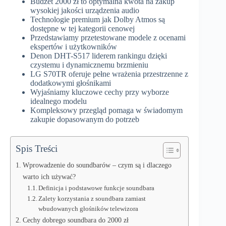
Budżet 2000 zł to optymalna kwota na zakup
wysokiej jakości urządzenia audio
Technologie premium jak Dolby Atmos są
dostępne w tej kategorii cenowej
Przedstawiamy przetestowane modele z ocenami
ekspertów i użytkowników
Denon DHT-S517 liderem rankingu dzięki
czystemu i dynamicznemu brzmieniu
LG S70TR oferuje pełne wrażenia przestrzenne z
dodatkowymi głośnikami
Wyjaśniamy kluczowe cechy przy wyborze
idealnego modelu
Kompleksowy przegląd pomaga w świadomym
zakupie dopasowanym do potrzeb
Spis Treści
Wprowadzenie do soundbarów – czym są i dlaczego
warto ich używać?
Definicja i podstawowe funkcje soundbara
Zalety korzystania z soundbara zamiast
wbudowanych głośników telewizora
Cechy dobrego soundbara do 2000 zł