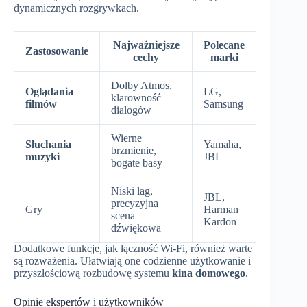
dynamicznych rozgrywkach.
Najważniejsze
Polecane
Zastosowanie
cechy
marki
Dolby Atmos,
Oglądania
LG,
klarowność
filmów
Samsung
dialogów
Wierne
Słuchania
Yamaha,
brzmienie,
muzyki
JBL
bogate basy
Niski lag,
JBL,
precyzyjna
Gry
Harman
scena
Kardon
dźwiękowa
Dodatkowe funkcje, jak łączność Wi-Fi, również warte
są rozważenia. Ułatwiają one codzienne użytkowanie i
przyszłościową rozbudowę systemu
kina domowego
.
Opinie ekspertów i użytkowników