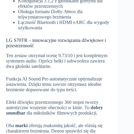
Konfiguracja 3.1.2 z głośnikami górnymi dla
efektów przestrzennych
Obsługa formatu
Dolby Atmos
dla
trójwymiarowego brzmienia
Łączność Bluetooth i HDMI eARC dla wygody
użytkowania
LG S70TR – innowacyjne rozwiązania dźwiękowe i
przestrzenność
Ten zestaw otrzymał ocenę 9.73/10 i jest kompletnym
systemem audio. Oprócz belki i subwoofera zawiera
dwa głośniki satelitarne.
Funkcja AI Sound Pro automatycznie optymalizuje
ustawienia. Dzięki temu zawsze otrzymasz idealne
brzmienie dopasowane do typu treści.
Efekt dźwięku przestrzennego 360 stopni tworzy
autentyczne wrażenie obecności w kinie. To
dobry
soundbar
dla miłośników filmowych produkcji.
Oba
marki
oferują znakomitą jakość, ale różnią się
charakterem brzmienia. Denon sprawdzi się dla