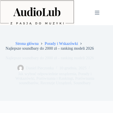
Przejdź
do
treści
Strona główna
Porady i Wskazówki
Najlepsze soundbary do 2000 zł – ranking modeli 2026
Najlepsze soundbary do 2000 zł – ranking modeli 2026
Daniel Pieczonka
10 grudnia, 2025
Jak wybrać odpowiednie urządzenia
,
Porady i
Wskazówki
,
Porównania i Rankingi
,
Porównania
soundbarów
,
Recenzje Urządzeń
,
Soundbary