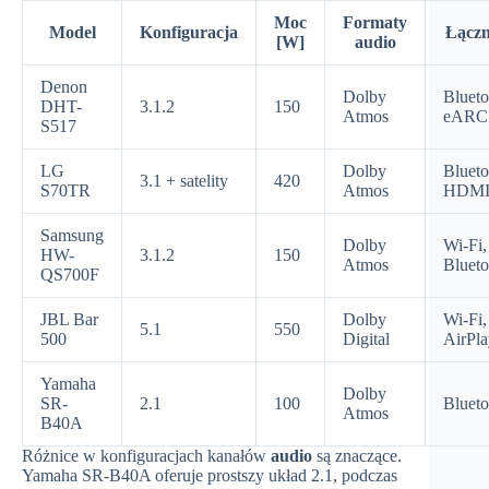
Moc
Formaty
Model
Konfiguracja
Łączn
[W]
audio
Denon
Dolby
Blueto
DHT-
3.1.2
150
Atmos
eARC
S517
LG
Dolby
Blueto
3.1 + satelity
420
S70TR
Atmos
HDM
Samsung
Dolby
Wi-Fi,
HW-
3.1.2
150
Atmos
Blueto
QS700F
JBL Bar
Dolby
Wi-Fi,
5.1
550
500
Digital
AirPla
Yamaha
Dolby
SR-
2.1
100
Blueto
Atmos
B40A
Różnice w konfiguracjach kanałów
audio
są znaczące.
Yamaha SR-B40A oferuje prostszy układ 2.1, podczas