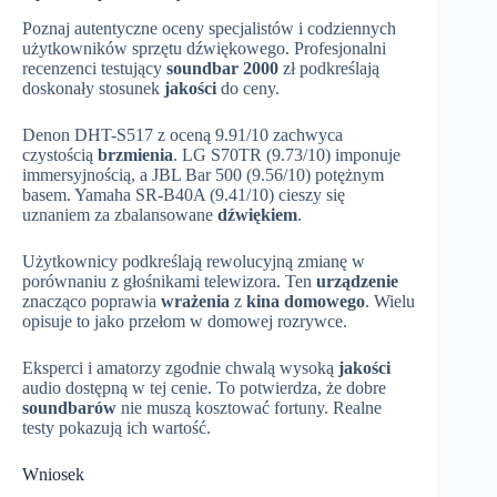
Poznaj autentyczne oceny specjalistów i codziennych
użytkowników sprzętu dźwiękowego. Profesjonalni
recenzenci testujący
soundbar 2000
zł podkreślają
doskonały stosunek
jakości
do ceny.
Denon DHT-S517 z oceną 9.91/10 zachwyca
czystością
brzmienia
. LG S70TR (9.73/10) imponuje
immersyjnością, a JBL Bar 500 (9.56/10) potężnym
basem. Yamaha SR-B40A (9.41/10) cieszy się
uznaniem za zbalansowane
dźwiękiem
.
Użytkownicy podkreślają rewolucyjną zmianę w
porównaniu z głośnikami telewizora. Ten
urządzenie
znacząco poprawia
wrażenia
z
kina domowego
. Wielu
opisuje to jako przełom w domowej rozrywce.
Eksperci i amatorzy zgodnie chwalą wysoką
jakości
audio dostępną w tej cenie. To potwierdza, że dobre
soundbarów
nie muszą kosztować fortuny. Realne
testy pokazują ich wartość.
Wniosek