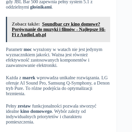
gdy JBL Bar 500 zapewnia pełny system 5.1 z
oddzielnymi
głośnikami
.
Zobacz także:
Soundbar czy kino domowe?
Porównanie do muzyki i filmów - Najlepsze Hi-
Fi z AudioLub.pl
Parametr
moc
wyrażony w watach nie jest jedynym
wyznacznikiem jakości. Ważna jest również
efektywność zastosowanych komponentów i
zaawansowanie elektroniki.
Każda z
marek
wprowadza unikalne rozwiązania. LG
oferuje AI Sound Pro, Samsung Q-Symphony, a Denon
tryb Pure. To różne podejścia do optymalizacji
brzmienia.
Pełny
zestaw
funkcjonalności pozwala stworzyć
idealne
kino domowego
. Wybór zależy od
indywidualnych priorytetów i charakteru
pomieszczenia.