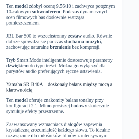
Ten
model
zdobył ocenę 9.56/10 i zachwyca potężnym
10-calowym
subwooferem
. Podczas dynamicznych
scen filmowych bas dosłownie wstrząsa
pomieszczeniem.
JBL Bar 500 to wszechstronny
zestaw
audio. Równie
dobrze sprawdza się podczas
słuchania muzyki
,
zachowując naturalne
brzmienie
bez kompresji.
Tryb Smart Mode inteligentnie dostosowuje parametry
dźwiękiem
do typu treści. Można go wyłączyć dla
purystów audio preferujących ręczne ustawienia.
Yamaha SR-B40A – doskonały balans między mocą a
klarownością
Ten
model
oferuje znakomity balans tonalny przy
konfiguracji 2.1. Mimo prostszej budowy skutecznie
symuluje efekty przestrzenne.
Zaawansowany wzmacniacz dialogów zapewnia
krystaliczną zrozumiałość każdego słowa. To idealne
rozwiązanie dla miłośników filmów z intensywnymi