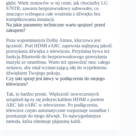
głębi. Wiele zestawów w tej cenie, jak chociażby LG
S70TR, zawiera bezprzewodowy subwoofer, co
znacząco wzbogaca całe wrażenia z dźwięku bez
komplikowania instalacji.
Na jakie parametry techniczne warto spojrzeć przed
zakupem?
Poza wspomnianym Dolby Atmos, kluczowa jest
łączność. Port HDMI eARC zapewnia najlepszą jakość
przesyłania dźwięku z telewizora. Przydatna bywa też
funkcja Bluetooth do bezprzewodowego przesyłania
muzyki ze smartfona. Warto też sprawdzić moc całego
zestawu, aby miał wystarczającą siłę do wypełnienia
dźwiękiem Twojego pokoju.
Czy taki sprzęt jest łatwy w podłączeniu do mojego
telewizora?
Tak, to bardzo proste. Większość nowoczesnych
urządzeń łączy się jednym kablem HDMI z portem
ARC lub eARC w telewizorze. Po podłączeniu,
telewizor często automatycznie rozpoznaje soundbar i
przekazuje do niego dźwięk. To najwygodniejsza
metoda, która eliminuje plątaninę kabli.