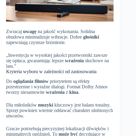
Zwracaj
uwagę
na jakość wykonania. Solidna
obudowa minimalizuje wibracje. Dobre
głośniki
zapewniają czystsze brzmienie.
„Inwestycja w wysokiej jakości przetworniki zawsze
się opłaca, gwarantując lepsze
wrażenia
słuchowe na
lata.”
Kryteria wyboru w zależności od zastosowania
Do
oglądania filmów
priorytetem są efekty
przestrzenne i wyraźne dialogi. Format Dolby Atmos
tworzy niesamowite
wrażenia
z
kina
.
Dla miłośników
muzyki
kluczowy jest balans tonalny.
Sprzęt powinien wiernie oddawać charakter ulubionych
utworów.
Gracze potrzebują precyzyjnej lokalizacji dźwięków i
minimalnych opóźnień. To
może być
decydujące w