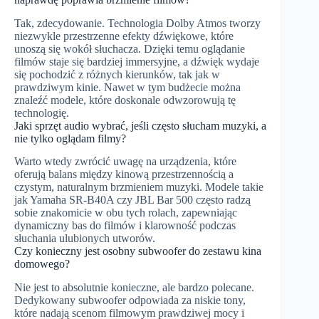
Tak, zdecydowanie. Technologia Dolby Atmos tworzy
niezwykle przestrzenne efekty dźwiękowe, które
unoszą się wokół słuchacza. Dzięki temu oglądanie
filmów staje się bardziej immersyjne, a dźwięk wydaje
się pochodzić z różnych kierunków, tak jak w
prawdziwym kinie. Nawet w tym budżecie można
znaleźć modele, które doskonale odwzorowują tę
technologię.
Jaki sprzęt audio wybrać, jeśli często słucham muzyki, a
nie tylko oglądam filmy?
Warto wtedy zwrócić uwagę na urządzenia, które
oferują balans między kinową przestrzennością a
czystym, naturalnym brzmieniem muzyki. Modele takie
jak Yamaha SR-B40A czy JBL Bar 500 często radzą
sobie znakomicie w obu tych rolach, zapewniając
dynamiczny bas do filmów i klarowność podczas
słuchania ulubionych utworów.
Czy konieczny jest osobny subwoofer do zestawu kina
domowego?
Nie jest to absolutnie konieczne, ale bardzo polecane.
Dedykowany subwoofer odpowiada za niskie tony,
które nadają scenom filmowym prawdziwej mocy i