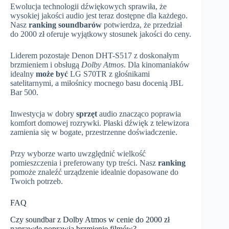
Ewolucja technologii dźwiękowych sprawiła, że
wysokiej jakości audio jest teraz dostępne dla każdego.
Nasz
ranking soundbarów
potwierdza, że przedział
do 2000 zł oferuje wyjątkowy stosunek jakości do ceny.
Liderem pozostaje Denon DHT-S517 z doskonałym
brzmieniem i obsługą
Dolby Atmos
. Dla kinomaniaków
idealny
może być
LG S70TR z głośnikami
satelitarnymi, a miłośnicy mocnego basu docenią JBL
Bar 500.
Inwestycja w dobry
sprzęt
audio znacząco poprawia
komfort domowej rozrywki. Płaski dźwięk z telewizora
zamienia się w bogate, przestrzenne doświadczenie.
Przy wyborze warto uwzględnić wielkość
pomieszczenia i preferowany typ treści. Nasz
ranking
pomoże znaleźć urządzenie idealnie dopasowane do
Twoich potrzeb.
FAQ
Czy soundbar z Dolby Atmos w cenie do 2000 zł
naprawdę poprawia brzmienie filmów?