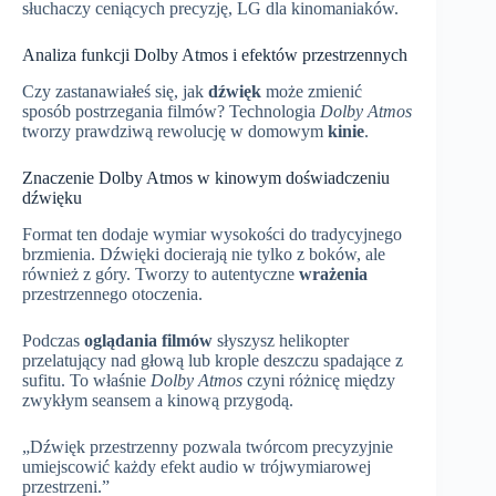
słuchaczy ceniących precyzję, LG dla kinomaniaków.
Analiza funkcji Dolby Atmos i efektów przestrzennych
Czy zastanawiałeś się, jak
dźwięk
może zmienić
sposób postrzegania filmów? Technologia
Dolby Atmos
tworzy prawdziwą rewolucję w domowym
kinie
.
Znaczenie Dolby Atmos w kinowym doświadczeniu
dźwięku
Format ten dodaje wymiar wysokości do tradycyjnego
brzmienia. Dźwięki docierają nie tylko z boków, ale
również z góry. Tworzy to autentyczne
wrażenia
przestrzennego otoczenia.
Podczas
oglądania filmów
słyszysz helikopter
przelatujący nad głową lub krople deszczu spadające z
sufitu. To właśnie
Dolby Atmos
czyni różnicę między
zwykłym seansem a kinową przygodą.
„Dźwięk przestrzenny pozwala twórcom precyzyjnie
umiejscowić każdy efekt audio w trójwymiarowej
przestrzeni.”