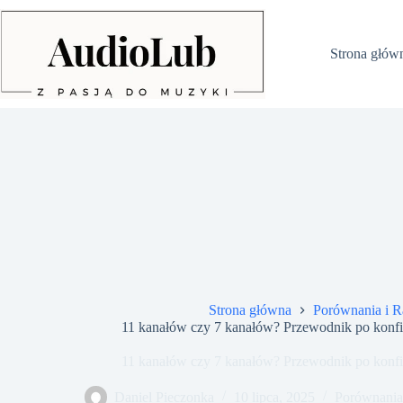
Przejdź
do
treści
Strona głów
Strona główna
Porównania i R
11 kanałów czy 7 kanałów? Przewodnik po konf
11 kanałów czy 7 kanałów? Przewodnik po konf
Daniel Pieczonka
10 lipca, 2025
Porównania