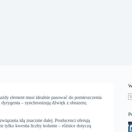
W
ażdy element musi idealnie pasować do pomieszczenia
B
lę dyrygenta – synchronizują dźwięk z obrazem,
w
P
wiązania idą znacznie dalej. Producenci oferują
ie tylko kwestia liczby kolumn – różnice dotyczą