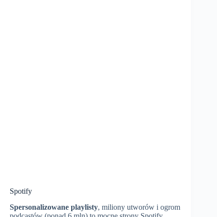
Spotify
Spersonalizowane playlisty
, miliony utworów i ogrom
podcastów (ponad 6 mln) to mocne strony Spotify.