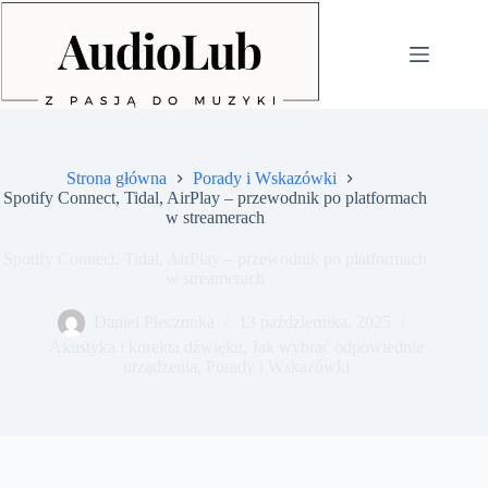
Przejdź
do
treści
Strona główna
Porady i Wskazówki
Spotify Connect, Tidal, AirPlay – przewodnik po platformach
w streamerach
Spotify Connect, Tidal, AirPlay – przewodnik po platformach
w streamerach
Daniel Pieczonka
13 października, 2025
Akustyka i korekta dźwięku
,
Jak wybrać odpowiednie
urządzenia
,
Porady i Wskazówki