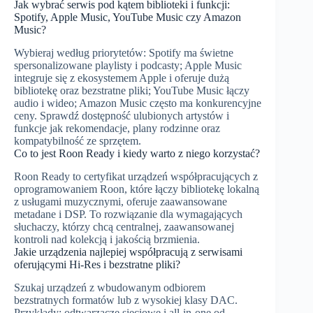
Jak wybrać serwis pod kątem biblioteki i funkcji:
Spotify, Apple Music, YouTube Music czy Amazon
Music?
Wybieraj według priorytetów: Spotify ma świetne
spersonalizowane playlisty i podcasty; Apple Music
integruje się z ekosystemem Apple i oferuje dużą
bibliotekę oraz bezstratne pliki; YouTube Music łączy
audio i wideo; Amazon Music często ma konkurencyjne
ceny. Sprawdź dostępność ulubionych artystów i
funkcje jak rekomendacje, plany rodzinne oraz
kompatybilność ze sprzętem.
Co to jest Roon Ready i kiedy warto z niego korzystać?
Roon Ready to certyfikat urządzeń współpracujących z
oprogramowaniem Roon, które łączy bibliotekę lokalną
z usługami muzycznymi, oferuje zaawansowane
metadane i DSP. To rozwiązanie dla wymagających
słuchaczy, którzy chcą centralnej, zaawansowanej
kontroli nad kolekcją i jakością brzmienia.
Jakie urządzenia najlepiej współpracują z serwisami
oferującymi Hi‑Res i bezstratne pliki?
Szukaj urządzeń z wbudowanym odbiorem
bezstratnych formatów lub z wysokiej klasy DAC.
Przykłady: odtwarzacze sieciowe i all‑in‑one od