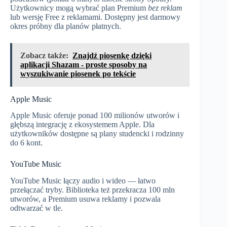
Użytkownicy mogą wybrać plan Premium
bez reklam
lub wersję Free z reklamami. Dostępny jest darmowy
okres próbny dla planów płatnych.
Zobacz także:
Znajdź piosenkę dzięki
aplikacji Shazam - proste sposoby na
wyszukiwanie piosenek po tekście
Apple Music
Apple Music oferuje ponad 100 milionów utworów i
głębszą integrację z ekosystemem Apple. Dla
użytkowników dostępne są plany studencki i rodzinny
do 6 kont.
YouTube Music
YouTube Music łączy audio i wideo — łatwo
przełączać tryby. Biblioteka też przekracza 100 mln
utworów, a Premium usuwa reklamy i pozwala
odtwarzać w tle.