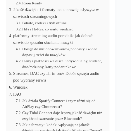
Roon Ready
Jakość dźwięku i formaty: co naprawdę usłyszysz w
serwisach streamingowych
Bitrate, kodeki i tryb offline
HiFi i Hi‑Res: co warto wiedzieć
platformy streaming audio poradnik: jak dobrać
serwis do sposobu słuchania muzyki
Dostęp do milionów utworów, podcasty i wideo:
dopasuj treści do nawyków
Plany i płatności w Polsce: indywidualny, student,
duo/rodzinny, karty podarunkowe
Streamer, DAC czy all‑in‑one? Dobór sprzętu audio
pod wybrany serwis
Wniosek
FAQ
Jak działa Spotify Connect i czym różni się od
AirPlay czy Chromecast?
Czy Tidal Connect daje lepszą jakość dźwięku niż
zwykłe odtwarzanie przez Bluetooth?
Jakie formaty i kodeki wpływają na jakość
dźwięku w serwisach jak Apple Music czy Deezer?