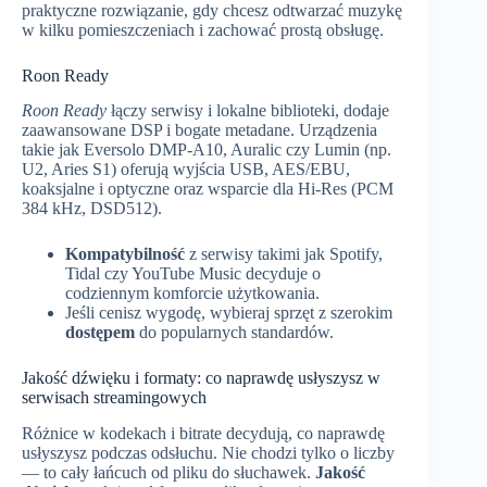
praktyczne rozwiązanie, gdy chcesz odtwarzać muzykę
w kilku pomieszczeniach i zachować prostą obsługę.
Roon Ready
Roon Ready
łączy serwisy i lokalne biblioteki, dodaje
zaawansowane DSP i bogate metadane. Urządzenia
takie jak Eversolo DMP‑A10, Auralic czy Lumin (np.
U2, Aries S1) oferują wyjścia USB, AES/EBU,
koaksjalne i optyczne oraz wsparcie dla Hi‑Res (PCM
384 kHz, DSD512).
Kompatybilność
z serwisy takimi jak Spotify,
Tidal czy YouTube Music decyduje o
codziennym komforcie użytkowania.
Jeśli cenisz wygodę, wybieraj sprzęt z szerokim
dostępem
do popularnych standardów.
Jakość dźwięku i formaty: co naprawdę usłyszysz w
serwisach streamingowych
Różnice w kodekach i bitrate decydują, co naprawdę
usłyszysz podczas odsłuchu. Nie chodzi tylko o liczby
— to cały łańcuch od pliku do słuchawek.
Jakość