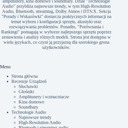
amplitunery, kina domowe i soundbary. Dział "Technologie
Audio" przybliża najnowsze trendy, w tym High-Resolution
Audio, Bluetooth, streaming, Dolby Atmos i DTS:X. Sekcja
"Porady i Wskazówki" dostarcza praktycznych informacji na
temat wyboru i konfiguracji sprzętu, akustyki oraz
rozwiązywania problemów. Ponadto, "Porównania i
Rankingi" pomagają w wyborze najlepszego sprzętu poprzez
zestawienia i analizy różnych modeli. Strona jest dostępna w
wielu językach, co czyni ją przyjazną dla szerokiego grona
użytkowników.​
Menu
Strona główna
Recenzje Urządzeń
Słuchawki
Głośniki
Amplitunery i wzmacniacze
Kina domowe
Soundbary
Technologie Audio
Najnowsze trendy
High-Resolution Audio
Bluetooth i streaming audio