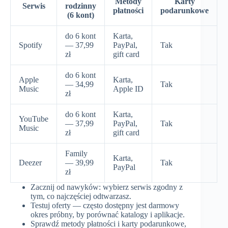
Metody
Karty
Serwis
rodzinny
płatności
podarunkowe
(6 kont)
do 6 kont
Karta,
Spotify
— 37,99
PayPal,
Tak
zł
gift card
do 6 kont
Apple
Karta,
— 34,99
Tak
Music
Apple ID
zł
do 6 kont
Karta,
YouTube
— 37,99
PayPal,
Tak
Music
zł
gift card
Family
Karta,
Deezer
— 39,99
Tak
PayPal
zł
Zacznij od nawyków: wybierz serwis zgodny z
tym, co najczęściej odtwarzasz.
Testuj oferty — często dostępny jest darmowy
okres próbny, by porównać katalogy i aplikacje.
Sprawdź metody płatności i karty podarunkowe,