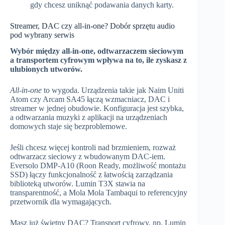
gdy chcesz uniknąć podawania danych karty.
Streamer, DAC czy all‑in‑one? Dobór sprzętu audio
pod wybrany serwis
Wybór między all‑in‑one, odtwarzaczem sieciowym
a transportem cyfrowym wpływa na to, ile zyskasz z
ulubionych utworów.
All‑in‑one
to wygoda. Urządzenia takie jak Naim Uniti
Atom czy Arcam SA45 łączą wzmacniacz, DAC i
streamer w jednej obudowie. Konfiguracja jest szybka,
a odtwarzania muzyki z aplikacji na urządzeniach
domowych staje się bezproblemowe.
Jeśli chcesz więcej kontroli nad brzmieniem, rozważ
odtwarzacz sieciowy z wbudowanym DAC‑iem.
Eversolo DMP‑A10 (Roon Ready, możliwość montażu
SSD) łączy funkcjonalność z łatwością zarządzania
biblioteką utworów. Lumin T3X stawia na
transparentność, a Mola Mola Tambaqui to referencyjny
przetwornik dla wymagających.
Masz już świetny DAC? Transport cyfrowy, np. Lumin