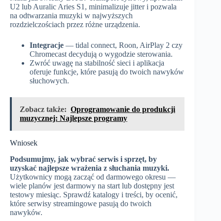
U2 lub Auralic Aries S1, minimalizuje jitter i pozwala
na odtwarzania muzyki w najwyższych
rozdzielczościach przez różne urządzenia.
Integracje
— tidal connect, Roon, AirPlay 2 czy
Chromecast decydują o wygodzie sterowania.
Zwróć uwagę na stabilność sieci i aplikacja
oferuje funkcje, które pasują do twoich nawyków
słuchowych.
Zobacz także:
Oprogramowanie do produkcji
muzycznej: Najlepsze programy
Wniosek
Podsumujmy, jak wybrać serwis i sprzęt, by
uzyskać najlepsze wrażenia z słuchania muzyki.
Użytkownicy mogą zacząć od darmowego okresu —
wiele planów jest darmowy na start lub dostępny jest
testowy miesiąc. Sprawdź katalogy i treści, by ocenić,
które serwisy streamingowe pasują do twoich
nawyków.