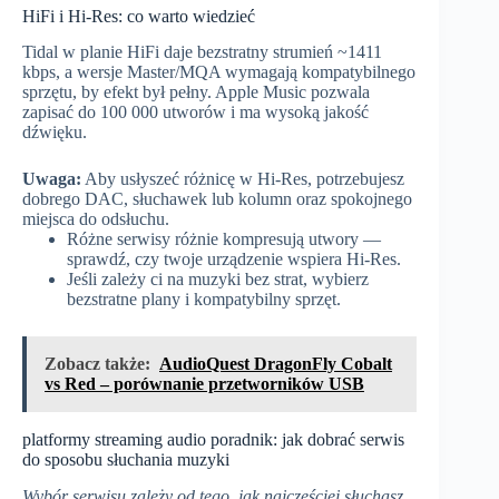
HiFi i Hi‑Res: co warto wiedzieć
Tidal w planie HiFi daje bezstratny strumień ~1411
kbps, a wersje Master/MQA wymagają kompatybilnego
sprzętu, by efekt był pełny. Apple Music pozwala
zapisać do 100 000 utworów i ma wysoką jakość
dźwięku.
Uwaga:
Aby usłyszeć różnicę w Hi‑Res, potrzebujesz
dobrego DAC, słuchawek lub kolumn oraz spokojnego
miejsca do odsłuchu.
Różne serwisy różnie kompresują utwory —
sprawdź, czy twoje urządzenie wspiera Hi‑Res.
Jeśli zależy ci na muzyki bez strat, wybierz
bezstratne plany i kompatybilny sprzęt.
Zobacz także:
AudioQuest DragonFly Cobalt
vs Red – porównanie przetworników USB
platformy streaming audio poradnik: jak dobrać serwis
do sposobu słuchania muzyki
Wybór serwisu zależy od tego, jak najczęściej słuchasz