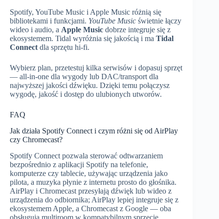
Spotify, YouTube Music i Apple Music różnią się
bibliotekami i funkcjami.
YouTube Music
świetnie łączy
wideo i audio, a
Apple Music
dobrze integruje się z
ekosystemem. Tidal wyróżnia się jakością i ma
Tidal
Connect
dla sprzętu hi‑fi.
Wybierz plan, przetestuj kilka serwisów i dopasuj sprzęt
— all‑in‑one dla wygody lub DAC/transport dla
najwyższej jakości dźwięku. Dzięki temu połączysz
wygodę, jakość i dostęp do ulubionych utworów.
FAQ
Jak działa Spotify Connect i czym różni się od AirPlay
czy Chromecast?
Spotify Connect pozwala sterować odtwarzaniem
bezpośrednio z aplikacji Spotify na telefonie,
komputerze czy tablecie, używając urządzenia jako
pilota, a muzyka płynie z internetu prosto do głośnika.
AirPlay i Chromecast przesyłają dźwięk lub wideo z
urządzenia do odbiornika; AirPlay lepiej integruje się z
ekosystemem Apple, a Chromecast z Google — oba
obsługują multiroom w kompatybilnym sprzęcie.