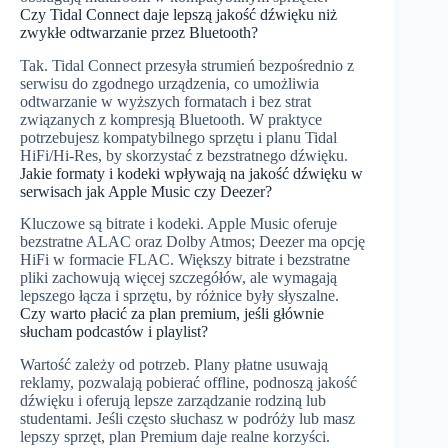
Czy Tidal Connect daje lepszą jakość dźwięku niż
zwykłe odtwarzanie przez Bluetooth?
Tak. Tidal Connect przesyła strumień bezpośrednio z
serwisu do zgodnego urządzenia, co umożliwia
odtwarzanie w wyższych formatach i bez strat
związanych z kompresją Bluetooth. W praktyce
potrzebujesz kompatybilnego sprzętu i planu Tidal
HiFi/Hi-Res, by skorzystać z bezstratnego dźwięku.
Jakie formaty i kodeki wpływają na jakość dźwięku w
serwisach jak Apple Music czy Deezer?
Kluczowe są bitrate i kodeki. Apple Music oferuje
bezstratne ALAC oraz Dolby Atmos; Deezer ma opcję
HiFi w formacie FLAC. Większy bitrate i bezstratne
pliki zachowują więcej szczegółów, ale wymagają
lepszego łącza i sprzętu, by różnice były słyszalne.
Czy warto płacić za plan premium, jeśli głównie
słucham podcastów i playlist?
Wartość zależy od potrzeb. Plany płatne usuwają
reklamy, pozwalają pobierać offline, podnoszą jakość
dźwięku i oferują lepsze zarządzanie rodziną lub
studentami. Jeśli często słuchasz w podróży lub masz
lepszy sprzęt, plan Premium daje realne korzyści.