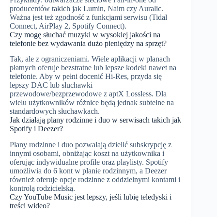
producentów takich jak Lumin, Naim czy Auralic.
Ważna jest też zgodność z funkcjami serwisu (Tidal
Connect, AirPlay 2, Spotify Connect).
Czy mogę słuchać muzyki w wysokiej jakości na
telefonie bez wydawania dużo pieniędzy na sprzęt?
Tak, ale z ograniczeniami. Wiele aplikacji w planach
płatnych oferuje bezstratne lub lepsze kodeki nawet na
telefonie. Aby w pełni docenić Hi‑Res, przyda się
lepszy DAC lub słuchawki
przewodowe/bezprzewodowe z aptX Lossless. Dla
wielu użytkowników różnice będą jednak subtelne na
standardowych słuchawkach.
Jak działają plany rodzinne i duo w serwisach takich jak
Spotify i Deezer?
Plany rodzinne i duo pozwalają dzielić subskrypcję z
innymi osobami, obniżając koszt na użytkownika i
oferując indywidualne profile oraz playlisty. Spotify
umożliwia do 6 kont w planie rodzinnym, a Deezer
również oferuje opcje rodzinne z oddzielnymi kontami i
kontrolą rodzicielską.
Czy YouTube Music jest lepszy, jeśli lubię teledyski i
treści wideo?