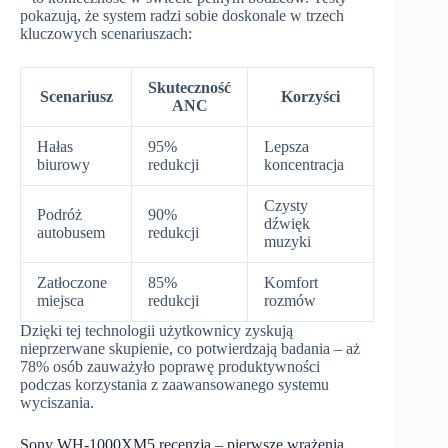
pokazują, że system radzi sobie doskonale w trzech
kluczowych scenariuszach:
Skuteczność
Scenariusz
Korzyści
ANC
Hałas
95%
Lepsza
biurowy
redukcji
koncentracja
Czysty
Podróż
90%
dźwięk
autobusem
redukcji
muzyki
Zatłoczone
85%
Komfort
miejsca
redukcji
rozmów
Dzięki tej technologii użytkownicy zyskują
nieprzerwane skupienie, co potwierdzają badania – aż
78% osób zauważyło poprawę produktywności
podczas korzystania z zaawansowanego systemu
wyciszania.
Sony WH-1000XM5 recenzja – pierwsze wrażenia