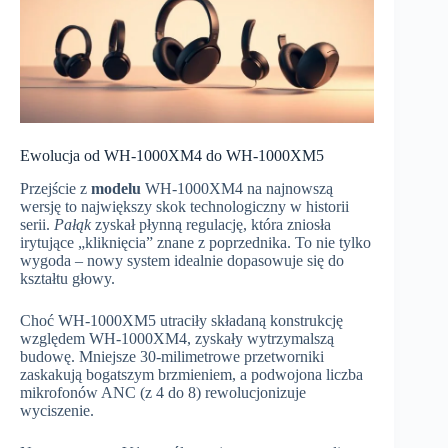
Ewolucja od WH-1000XM4 do WH-1000XM5
Przejście z
modelu
WH-1000XM4 na najnowszą
wersję to największy skok technologiczny w historii
serii.
Pałąk
zyskał płynną regulację, która zniosła
irytujące „kliknięcia” znane z poprzednika. To nie tylko
wygoda – nowy system idealnie dopasowuje się do
kształtu głowy.
Choć WH-1000XM5 utraciły składaną konstrukcję
względem WH-1000XM4, zyskały wytrzymalszą
budowę. Mniejsze 30-milimetrowe przetworniki
zaskakują bogatszym brzmieniem, a podwojona liczba
mikrofonów ANC (z 4 do 8) rewolucjonizuje
wyciszenie.