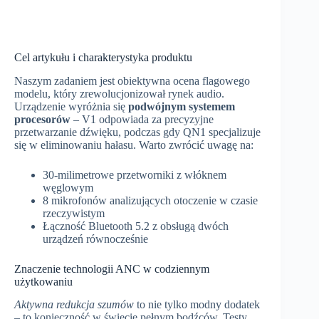
Cel artykułu i charakterystyka produktu
Naszym zadaniem jest obiektywna ocena flagowego
modelu, który zrewolucjonizował rynek audio.
Urządzenie wyróżnia się
podwójnym systemem
procesorów
– V1 odpowiada za precyzyjne
przetwarzanie dźwięku, podczas gdy QN1 specjalizuje
się w eliminowaniu hałasu. Warto zwrócić uwagę na:
30-milimetrowe przetworniki z włóknem
węglowym
8 mikrofonów analizujących otoczenie w czasie
rzeczywistym
Łączność Bluetooth 5.2 z obsługą dwóch
urządzeń równocześnie
Znaczenie technologii ANC w codziennym
użytkowaniu
Aktywna redukcja szumów
to nie tylko modny dodatek
– to konieczność w świecie pełnym bodźców. Testy