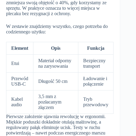
zmniejsza swoją objętość o 40%, gdy korzystamy ze
sprzętu. W praktyce oznacza to więcej miejsca w
plecaku bez rezygnacji z ochrony.
W zestawie znajdziemy wszystko, czego potrzeba do
codziennego użytku:
Element
Opis
Funkcja
Materiał odporny
Bezpieczny
Etui
na zarysowania
transport
Przewód
Ładowanie i
Długość 50 cm
USB-C
połączenie
3,5 mm z
Kabel
Tryb
pozłacanym
audio
przewodowy
złączem
Pierwsze założenie ujawnia rewolucję w ergonomii.
Miękkie poduszki dokładnie otulają małżowinę, a
regulowany pałąk eliminuje ucisk. Testy w ruchu
potwierdzają – nawet podczas energicznego marszu