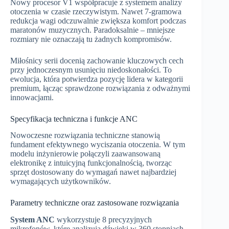
Nowy procesor V1 współpracuje z systemem analizy
otoczenia w czasie rzeczywistym. Nawet 7-gramowa
redukcja wagi odczuwalnie zwiększa komfort podczas
maratonów muzycznych. Paradoksalnie – mniejsze
rozmiary nie oznaczają tu żadnych kompromisów.
Miłośnicy serii docenią zachowanie kluczowych cech
przy jednoczesnym usunięciu niedoskonałości. To
ewolucja, która potwierdza pozycję lidera w kategorii
premium, łącząc sprawdzone rozwiązania z odważnymi
innowacjami.
Specyfikacja techniczna i funkcje ANC
Nowoczesne rozwiązania techniczne stanowią
fundament efektywnego wyciszania otoczenia. W tym
modelu inżynierowie połączyli zaawansowaną
elektronikę z intuicyjną funkcjonalnością, tworząc
sprzęt dostosowany do wymagań nawet najbardziej
wymagających użytkowników.
Parametry techniczne oraz zastosowane rozwiązania
System ANC
wykorzystuje 8 precyzyjnych
mikrofonów, które analizują dźwięki w 360 stopniach.