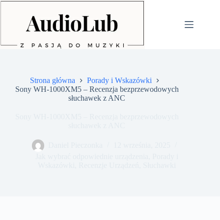
Przejdź
do
treści
Strona główna
Porady i Wskazówki
Sony WH-1000XM5 – Recenzja bezprzewodowych
słuchawek z ANC
Sony WH-1000XM5 – Recenzja bezprzewodowych
słuchawek z ANC
Daniel Pieczonka
12 września, 2025
Jak wybrać odpowiednie urządzenia
,
Porady i
Wskazówki
,
Recenzje Urządzeń
,
Słuchawki