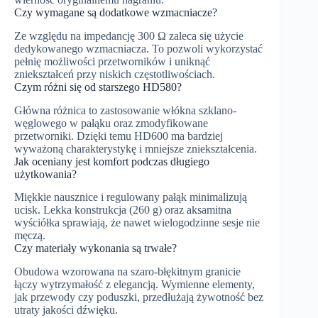
Czy wymagane są dodatkowe wzmacniacze?
Ze względu na impedancję 300 Ω zaleca się użycie
dedykowanego wzmacniacza. To pozwoli wykorzystać
pełnię możliwości przetworników i uniknąć
zniekształceń przy niskich częstotliwościach.
Czym różni się od starszego HD580?
Główna różnica to zastosowanie włókna szklano-
węglowego w pałąku oraz zmodyfikowane
przetworniki. Dzięki temu HD600 ma bardziej
wyważoną charakterystykę i mniejsze zniekształcenia.
Jak oceniany jest komfort podczas długiego
użytkowania?
Miękkie nausznice i regulowany pałąk minimalizują
ucisk. Lekka konstrukcja (260 g) oraz aksamitna
wyściółka sprawiają, że nawet wielogodzinne sesje nie
męczą.
Czy materiały wykonania są trwałe?
Obudowa wzorowana na szaro-błękitnym granicie
łączy wytrzymałość z elegancją. Wymienne elementy,
jak przewody czy poduszki, przedłużają żywotność bez
utraty jakości dźwięku.