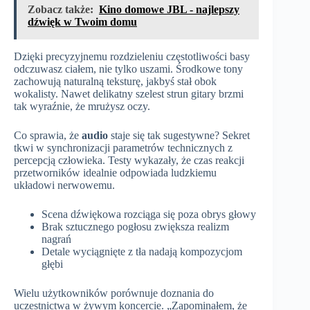
Zobacz także:
Kino domowe JBL - najlepszy
dźwięk w Twoim domu
Dzięki precyzyjnemu rozdzieleniu częstotliwości basy
odczuwasz ciałem, nie tylko uszami. Środkowe tony
zachowują naturalną teksturę, jakbyś stał obok
wokalisty. Nawet delikatny szelest strun gitary brzmi
tak wyraźnie, że mrużysz oczy.
Co sprawia, że
audio
staje się tak sugestywne? Sekret
tkwi w synchronizacji parametrów technicznych z
percepcją człowieka. Testy wykazały, że czas reakcji
przetworników idealnie odpowiada ludzkiemu
układowi nerwowemu.
Scena dźwiękowa rozciąga się poza obrys głowy
Brak sztucznego pogłosu zwiększa realizm
nagrań
Detale wyciągnięte z tła nadają kompozycjom
głębi
Wielu użytkowników porównuje doznania do
uczestnictwa w żywym koncercie. „Zapominałem, że