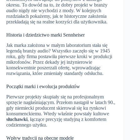
okresu. To dowód na to, że dobry projekt w branży
audio
nigdy nie wychodzi z mody. W kolejnych
rozdziałach pokażemy, jak te historyczne założenia
przekładają się na realne korzyści dla użytkownika.
Historia i dziedzictwo marki Sennheiser
Jak marka założona w małym laboratorium stała się
legendą branży audio? Wszystko zaczęło się w 1945
roku, gdy firma postawiła pierwsze kroki w produkcji
mikrofonów. Przez dekady jej inżynierowie
konsekwentnie poszerzali ofertę, wprowadzając
rozwiązania, które zmieniały standardy odsłuchu.
Początki marki i ewolucja produktów
Pierwsze projekty skupiały się na profesjonalnym
sprzęcie nagłaśniającym. Przełom nastąpił w latach 90.,
gdy niemiecki producent skierował się ku rynkowi
konsumenckiemu. Wtedy właśnie powstały kultowe
słuchawki
, łączące precyzję studyjną z komfortem
codziennego użytku.
Wpływ tradycji na obecne modele