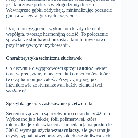
jest kluczowe podczas wielogodzinnych sesji.
Wewnętrzne gąbki oddychają, minimalizując poczucie
gorąca w newralgicznych
miejscach
.
Dzięki precyzyjnemu wykonaniu każdy element
współgra, tworząc harmonijną całość. To połączenie
sprawia, że
słuchawki
pozostają komfortowe nawet
przy intensywnym użytkowaniu.
Charakterystyka techniczna słuchawek
Co decyduje o wyjątkowości sprzętu
audio
? Sekret
tkwi w precyzyjnym połączeniu komponentów, które
tworzą harmonijną całość. Przyjrzyjmy się, jak
inżynierowie zoptymalizowali każdy element tych
słuchawek
.
Specyfikacje oraz zastosowane przetworniki
Sercem urządzenia są przetworniki o średnicy 42 mm.
Wykonano je z lekkiej folii polimerowej, która
minimalizuje zniekształcenia. Impedancja na poziomie
300 Ω wymaga użycia
wzmacniaczy
, ale gwarantuje
czysty sygnał nawet przy wysokich częstotliwościach.