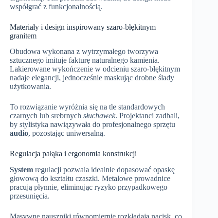
współgrać z funkcjonalnością.
Materiały i design inspirowany szaro-błękitnym
granitem
Obudowa wykonana z wytrzymałego tworzywa
sztucznego imituje fakturę naturalnego kamienia.
Lakierowane wykończenie w odcieniu szaro-błękitnym
nadaje elegancji, jednocześnie maskując drobne ślady
użytkowania.
To rozwiązanie wyróżnia się na tle standardowych
czarnych lub srebrnych
słuchawek
. Projektanci zadbali,
by stylistyka nawiązywała do profesjonalnego sprzętu
audio
, pozostając uniwersalną.
Regulacja pałąka i ergonomia konstrukcji
System
regulacji pozwala idealnie dopasować opaskę
głowową do kształtu czaszki. Metalowe prowadnice
pracują płynnie, eliminując ryzyko przypadkowego
przesunięcia.
Masywne nauszniki równomiernie rozkładają nacisk, co