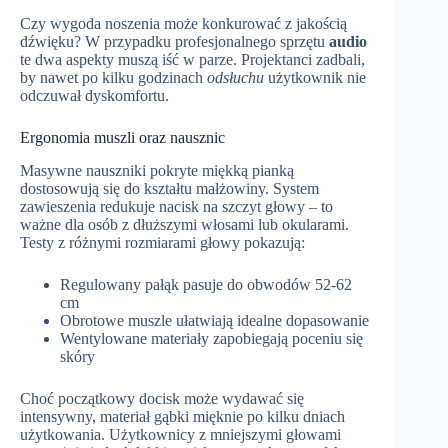
Czy wygoda noszenia może konkurować z jakością
dźwięku? W przypadku profesjonalnego sprzętu
audio
te dwa aspekty muszą iść w parze. Projektanci zadbali,
by nawet po kilku godzinach
odsłuchu
użytkownik nie
odczuwał dyskomfortu.
Ergonomia muszli oraz nausznic
Masywne nauszniki pokryte miękką pianką
dostosowują się do kształtu małżowiny. System
zawieszenia redukuje nacisk na szczyt głowy – to
ważne dla osób z dłuższymi włosami lub okularami.
Testy z różnymi rozmiarami głowy pokazują:
Regulowany pałąk pasuje do obwodów 52-62
cm
Obrotowe muszle ułatwiają idealne dopasowanie
Wentylowane materiały zapobiegają poceniu się
skóry
Choć początkowy docisk może wydawać się
intensywny, materiał gąbki mięknie po kilku dniach
użytkowania. Użytkownicy z mniejszymi głowami