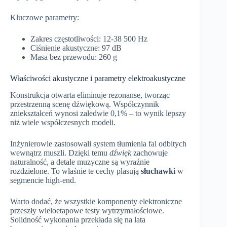
Kluczowe parametry:
Zakres częstotliwości: 12-38 500 Hz
Ciśnienie akustyczne: 97 dB
Masa bez przewodu: 260 g
Właściwości akustyczne i parametry elektroakustyczne
Konstrukcja otwarta eliminuje rezonanse, tworząc
przestrzenną scenę dźwiękową. Współczynnik
zniekształceń wynosi zaledwie 0,1% – to wynik lepszy
niż wiele współczesnych modeli.
Inżynierowie zastosowali system tłumienia fal odbitych
wewnątrz muszli. Dzięki temu
dźwięk
zachowuje
naturalność, a detale muzyczne są wyraźnie
rozdzielone. To właśnie te cechy plasują
słuchawki
w
segmencie high-end.
Warto dodać, że wszystkie komponenty elektroniczne
przeszły wieloetapowe testy wytrzymałościowe.
Solidność wykonania przekłada się na lata