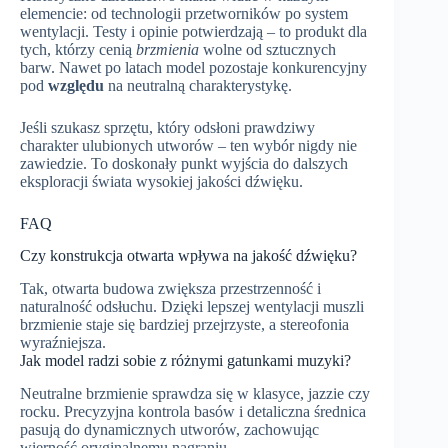
elemencie: od technologii przetworników po system
wentylacji. Testy i opinie potwierdzają – to produkt dla
tych, którzy cenią
brzmienia
wolne od sztucznych
barw. Nawet po latach model pozostaje konkurencyjny
pod
względu
na neutralną charakterystykę.
Jeśli szukasz sprzętu, który odsłoni prawdziwy
charakter ulubionych utworów – ten wybór nigdy nie
zawiedzie. To doskonały punkt wyjścia do dalszych
eksploracji świata wysokiej jakości dźwięku.
FAQ
Czy konstrukcja otwarta wpływa na jakość dźwięku?
Tak, otwarta budowa zwiększa przestrzenność i
naturalność odsłuchu. Dzięki lepszej wentylacji muszli
brzmienie staje się bardziej przejrzyste, a stereofonia
wyraźniejsza.
Jak model radzi sobie z różnymi gatunkami muzyki?
Neutralne brzmienie sprawdza się w klasyce, jazzie czy
rocku. Precyzyjna kontrola basów i detaliczna średnica
pasują do dynamicznych utworów, zachowując
wierność oryginalnemu nagraniu.