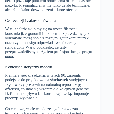
dekad pozostaje punktem odniesienia dla entuzjastów
muzyki. Przeanalizujemy nie tylko detale techniczne,
ale też unikalne doświadczenia, które oferuje.
Cel recenzji i zakres omówienia
W tej analizie skupimy się na trzech filarach:
konstrukcji, ergonomii i brzmieniu. Sprawdzimy, jak
słuchawki
radzą sobie z różnymi gatunkami muzyki
oraz czy ich design odpowiada współczesnym
standardom. Warto podkreślić, że testy
przeprowadziliśmy z użyciem profesjonalnego sprzętu
audio
.
Kontekst historyczny modelu
Premiera tego urządzenia w latach 90. zmieniła
podejście do projektowania
słuchawek
studyjnych.
Jego twórcy postawili na naturalną reprodukcję
dźwięku, co stało się wzorem dla kolejnych generacji.
Dziś, mimo upływu lat, konstrukcja wciąż imponuje
precyzją wykonania.
Co ciekawe, wiele współczesnych rozwiązań
technicznych nawiązuje do pomysłów z tamtego