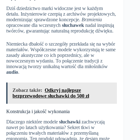
Dziś dziedzictwo marki widoczne jest w każdym
detalu. Inżynierowie czerpią z archiwów projektowych,
modernizując sprawdzone koncepcje.
Brzmienia
opracowane dla wczesnych
słuchawek
nadal inspirują
twórców, gwarantując naturalną reprodukcję dźwięku.
Niemiecka dbałość o szczegóły przekłada się na wybór
materiałów. Współczesne modele wykorzystują te same
zasady akustyczne co ich poprzednicy, ale w
nowoczesnym wydaniu. To połączenie tradycji z
innowacją tworzy unikalną wartość dla miłośników
audio
.
Zobacz także:
Odkryj najlepsze
bezprzewodowe słuchawki do 500 zł
Konstrukcja i jakość wykonania
Dlaczego niektóre modele
słuchawki
zachwycają
nawet po latach użytkowania? Sekret tkwi w
połączeniu trwałych materiałów z przemyślaną
ergonomią. Ten produkt udowadnia, że design może