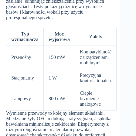
zasilanie, eliminując zniekształcenia przy wysokich
głośnościach. Testy pokazują różnicę w dynamice
basów i klarowności wokali przy użyciu
profesjonalnego sprzętu.
Typ
Moc
Zalety
wzmacniacza
wyjściowa
Kompatybilność
Przenośny
150 mW
z urządzeniami
mobilnymi
Precyzyjna
Stacjonarny
1 W
kontrola tonalna
Ciepłe
Lampowy
800 mW
brzmienie
analogowe
Wymienne przewody to kolejny element układanki.
Miedziane żyły OFC redukują straty sygnału, a splotka
bawełniana minimalizuje zakłócenia. Eksperymenty z
różnymi długościami i materiałami pozwalają
dostosować charakterystykę dźwięku do preferencji.