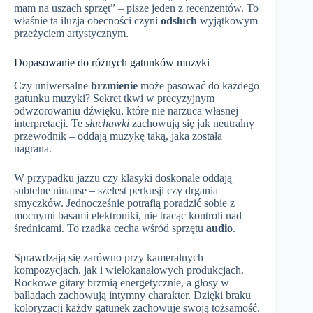
mam na uszach sprzęt” – pisze jeden z recenzentów. To
właśnie ta iluzja obecności czyni
odsłuch
wyjątkowym
przeżyciem artystycznym.
Dopasowanie do różnych gatunków muzyki
Czy uniwersalne
brzmienie
może pasować do każdego
gatunku muzyki? Sekret tkwi w precyzyjnym
odwzorowaniu dźwięku, które nie narzuca własnej
interpretacji. Te
słuchawki
zachowują się jak neutralny
przewodnik – oddają muzykę taką, jaka została
nagrana.
W przypadku jazzu czy klasyki doskonale oddają
subtelne niuanse – szelest perkusji czy drgania
smyczków. Jednocześnie potrafią poradzić sobie z
mocnymi basami elektroniki, nie tracąc kontroli nad
średnicami. To rzadka cecha wśród sprzętu
audio
.
Sprawdzają się zarówno przy kameralnych
kompozycjach, jak i wielokanałowych produkcjach.
Rockowe gitary brzmią energetycznie, a głosy w
balladach zachowują intymny charakter. Dzięki braku
koloryzacji każdy gatunek zachowuje swoją tożsamość.