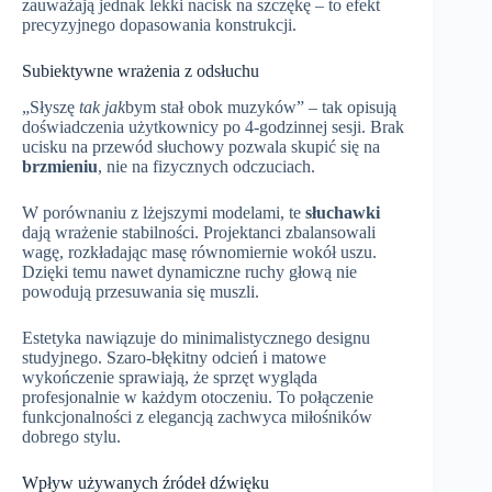
zauważają jednak lekki nacisk na szczękę – to efekt
precyzyjnego dopasowania konstrukcji.
Subiektywne wrażenia z odsłuchu
„Słyszę
tak jak
bym stał obok muzyków” – tak opisują
doświadczenia użytkownicy po 4-godzinnej sesji. Brak
ucisku na przewód słuchowy pozwala skupić się na
brzmieniu
, nie na fizycznych odczuciach.
W porównaniu z lżejszymi modelami, te
słuchawki
dają wrażenie stabilności. Projektanci zbalansowali
wagę, rozkładając masę równomiernie wokół uszu.
Dzięki temu nawet dynamiczne ruchy głową nie
powodują przesuwania się muszli.
Estetyka nawiązuje do minimalistycznego designu
studyjnego. Szaro-błękitny odcień i matowe
wykończenie sprawiają, że sprzęt wygląda
profesjonalnie w każdym otoczeniu. To połączenie
funkcjonalności z elegancją zachwyca miłośników
dobrego stylu.
Wpływ używanych źródeł dźwięku