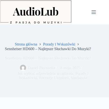
Przejdź
do
treści
Strona główna
Porady i Wskazówki
Sennheiser HD600 – Najlepsze Słuchawki Do Muzyki?
Sennheiser HD600 – Najlepsze Słuchawki Do Muzyki?
Daniel Pieczonka
8 maja, 2025
Jak wybrać odpowiednie urządzenia
,
Porady i
Wskazówki
,
Recenzje Urządzeń
,
Słuchawki