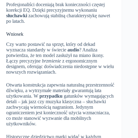
Profesjonaliści doceniają brak konieczności częstej
korekcji EQ. Dzięki precyzyjnemu wykonaniu
słuchawki
zachowują stabilną charakterystykę nawet
po latach.
Wniosek
Czy warto postawić na sprzęt, który od dekad
wyznacza standardy w świecie
audio
? Analiza
potwierdza, że ten model zasłużył na miano ikony.
Łączy precyzyjne
brzmienie
z ergonomicznym
designem, oferując doświadczenia niedostępne w wielu
nowszych rozwiązaniach.
Otwarta konstrukcja zapewnia naturalną przestrzenność
dźwięku, a wytrzymałe materiały gwarantują lata
użytkowania. W
przypadku
gatunków wymagających
detali – jak jazz czy muzyka klasyczna – słuchawki
zachwycają wiernością nagraniom. Jedynym
ograniczeniem jest konieczność użycia wzmacniacza,
co może stanowić wyzwanie dla mobilnych
użytkowników.
Historyczne dziedzictwo marki widać w każdym