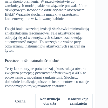
naturalnego brzmienia. W przeciwieństwie do
zamkniętych modeli, takie rozwiązanie pozwala falom
dźwiękowym swobodnie oddziaływać z otoczeniem.
Efekt? Wrażenie słuchania muzyki w przestrzeni
koncertowej, nie w izolowanej kabinie.
Dzięki braku szczelnej izolacji
słuchawki
minimalizują
zniekształcenia rezonansowe. Fale akustyczne nie
odbijają się od wewnętrznych ścianek, zachowując
autentyczność nagrań. To szczególnie ważne przy
odtwarzaniu instrumentów akustycznych i nagrań na
żywo.
Przestrzenność i naturalność odsłuchu
Testy laboratoryjne potwierdzają: konstrukcja otwarta
zwiększa percepcję
przestrzeni
dźwiękowej o 40% w
porównaniu z modelami zamkniętymi. Słuchacz
dokładnie lokalizuje położenie instrumentów, co nadaje
kompozycjom trójwymiarowy charakter.
Konstrukcja
Konstrukcja
Cecha
otwarta
zamknięta