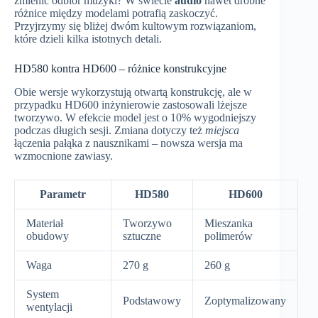
zmienić odbiór muzyki? W świecie
audio
nawet drobne
różnice między modelami potrafią zaskoczyć.
Przyjrzymy się bliżej dwóm kultowym rozwiązaniom,
które dzieli kilka istotnych detali.
HD580 kontra HD600 – różnice konstrukcyjne
Obie wersje wykorzystują otwartą konstrukcję, ale w
przypadku HD600 inżynierowie zastosowali lżejsze
tworzywo. W efekcie model jest o 10% wygodniejszy
podczas długich sesji. Zmiana dotyczy też
miejsca
łączenia pałąka z nausznikami – nowsza wersja ma
wzmocnione zawiasy.
Parametr
HD580
HD600
Materiał
Tworzywo
Mieszanka
obudowy
sztuczne
polimerów
Waga
270 g
260 g
System
Podstawowy
Zoptymalizowany
wentylacji