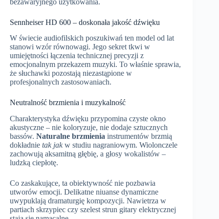
bezawaryjnego użytkowania.
Sennheiser HD 600 – doskonała jakość dźwięku
W świecie audiofilskich poszukiwań ten model od lat
stanowi wzór równowagi. Jego sekret tkwi w
umiejętności łączenia technicznej precyzji z
emocjonalnym przekazem muzyki. To właśnie sprawia,
że słuchawki pozostają niezastąpione w
profesjonalnych zastosowaniach.
Neutralność brzmienia i muzykalność
Charakterystyka dźwięku przypomina czyste okno
akustyczne – nie koloryzuje, nie dodaje sztucznych
bassów.
Naturalne brzmienia
instrumentów brzmią
dokładnie
tak jak
w studiu nagraniowym. Wiolonczele
zachowują aksamitną głębię, a głosy wokalistów –
ludzką ciepłotę.
Co zaskakujące, ta obiektywność nie pozbawia
utworów emocji. Delikatne niuanse dynamiczne
uwypuklają dramaturgię kompozycji. Nawietrza w
partiach skrzypiec czy szelest strun gitary elektrycznej
stają się namacalne.