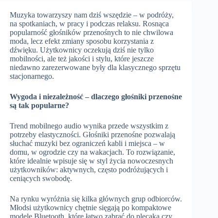
Muzyka towarzyszy nam dziś wszędzie – w podróży,
na spotkaniach, w pracy i podczas relaksu. Rosnąca
popularność głośników przenośnych to nie chwilowa
moda, lecz efekt zmiany sposobu korzystania z
dźwięku. Użytkownicy oczekują dziś nie tylko
mobilności, ale też jakości i stylu, które jeszcze
niedawno zarezerwowane były dla klasycznego sprzętu
stacjonarnego.
Wygoda i niezależność – dlaczego głośniki przenośne
są tak popularne?
Trend mobilnego audio wynika przede wszystkim z
potrzeby elastyczności. Głośniki przenośne pozwalają
słuchać muzyki bez ograniczeń kabli i miejsca – w
domu, w ogrodzie czy na wakacjach. To rozwiązanie,
które idealnie wpisuje się w styl życia nowoczesnych
użytkowników: aktywnych, często podróżujących i
ceniących swobodę.
Na rynku wyróżnia się kilka głównych grup odbiorców.
Młodsi użytkownicy chętnie sięgają po kompaktowe
modele Bluetooth, które łatwo zabrać do plecaka czy