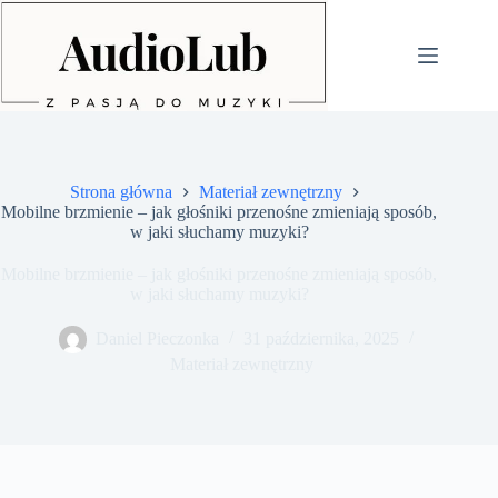
Przejdź
do
treści
Strona główna
Materiał zewnętrzny
Mobilne brzmienie – jak głośniki przenośne zmieniają sposób,
w jaki słuchamy muzyki?
Mobilne brzmienie – jak głośniki przenośne zmieniają sposób,
w jaki słuchamy muzyki?
Daniel Pieczonka
31 października, 2025
Materiał zewnętrzny