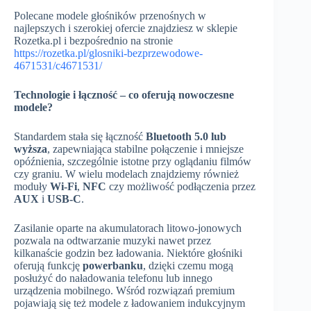
Polecane modele głośników przenośnych w
najlepszych i szerokiej ofercie znajdziesz w sklepie
Rozetka.pl i bezpośrednio na stronie
https://rozetka.pl/glosniki-bezprzewodowe-
4671531/c4671531/
Technologie i łączność – co oferują nowoczesne
modele?
Standardem stała się łączność
Bluetooth 5.0 lub
wyższa
, zapewniająca stabilne połączenie i mniejsze
opóźnienia, szczególnie istotne przy oglądaniu filmów
czy graniu. W wielu modelach znajdziemy również
moduły
Wi-Fi
,
NFC
czy możliwość podłączenia przez
AUX
i
USB-C
.
Zasilanie oparte na akumulatorach litowo-jonowych
pozwala na odtwarzanie muzyki nawet przez
kilkanaście godzin bez ładowania. Niektóre głośniki
oferują funkcję
powerbanku
, dzięki czemu mogą
posłużyć do naładowania telefonu lub innego
urządzenia mobilnego. Wśród rozwiązań premium
pojawiają się też modele z ładowaniem indukcyjnym