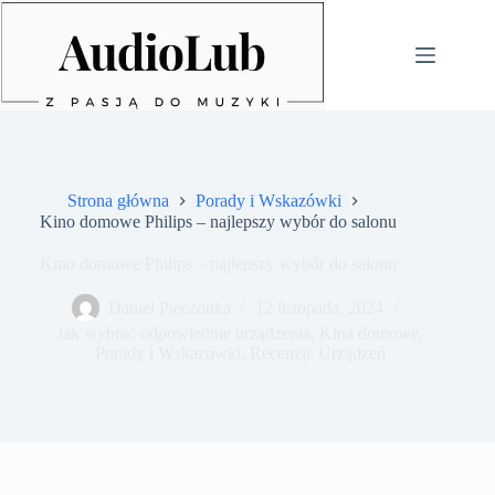
Przejdź
do
treści
Strona główna
Porady i Wskazówki
Kino domowe Philips – najlepszy wybór do salonu
Kino domowe Philips – najlepszy wybór do salonu
Daniel Pieczonka
12 listopada, 2024
Jak wybrać odpowiednie urządzenia
,
Kina domowe
,
Porady i Wskazówki
,
Recenzje Urządzeń