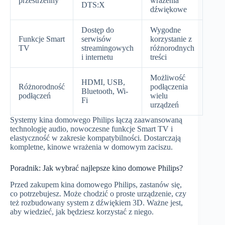
przestrzenny
wrażenia
DTS:X
dźwiękowe
Dostęp do
Wygodne
Funkcje Smart
serwisów
korzystanie z
TV
streamingowych
różnorodnych
i internetu
treści
Możliwość
HDMI, USB,
Różnorodność
podłączenia
Bluetooth, Wi-
podłączeń
wielu
Fi
urządzeń
Systemy kina domowego Philips łączą zaawansowaną
technologię audio, nowoczesne funkcje Smart TV i
elastyczność w zakresie kompatybilności. Dostarczają
kompletne, kinowe wrażenia w domowym zaciszu.
Poradnik: Jak wybrać najlepsze kino domowe Philips?
Przed zakupem kina domowego Philips, zastanów się,
co potrzebujesz. Może chodzić o proste urządzenie, czy
też rozbudowany system z dźwiękiem 3D. Ważne jest,
aby wiedzieć, jak będziesz korzystać z niego.