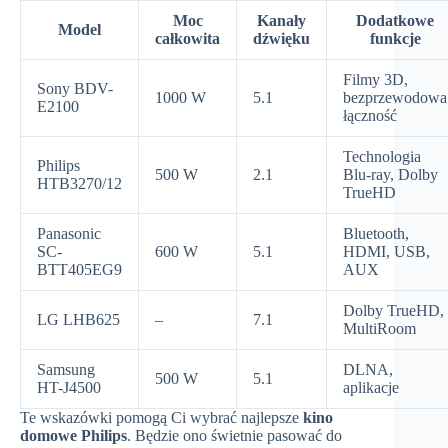
Moc
Kanały
Dodatkowe
Model
całkowita
dźwięku
funkcje
Filmy 3D,
Sony BDV-
1000 W
5.1
bezprzewodowa
E2100
łączność
Technologia
Philips
500 W
2.1
Blu-ray, Dolby
HTB3270/12
TrueHD
Panasonic
Bluetooth,
SC-
600 W
5.1
HDMI, USB,
BTT405EG9
AUX
Dolby TrueHD,
LG LHB625
–
7.1
MultiRoom
Samsung
DLNA,
500 W
5.1
HT-J4500
aplikacje
Te wskazówki pomogą Ci wybrać najlepsze
kino
domowe Philips
. Będzie ono świetnie pasować do