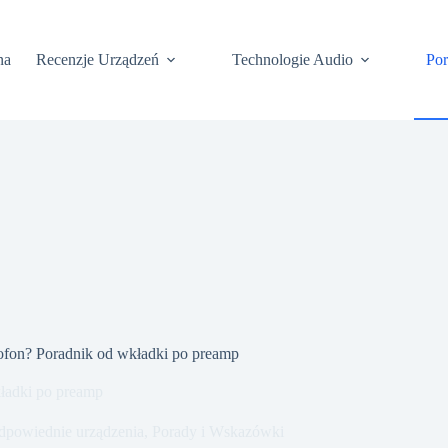
na
Recenzje Urządzeń
Technologie Audio
Po
fon? Poradnik od wkładki po preamp
ładki po preamp
dpowiednie urządzenia
,
Porady i Wskazówki