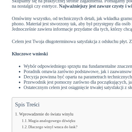
Skupiamy się na praktycznej stronie zagadnienia. Pomagamy pod
na nostalgii czy estetyce.
Najważniejszy jest zawsze czysty i 
Omówimy wszystko, od technicznych detali, jak wkładka gramo
phono. Materiał jest stworzony tak, aby był przystępny dla osób
Jednocześnie zawiera informacje przydatne dla tych, którzy chcą
Celem jest Twoja długoterminowa satysfakcja z odsłuchu płyt. 
Kluczowe wnioski
Wybór odpowiedniego sprzętu ma fundamentalne znaczenie
Poradnik omawia zarówno podstawowe, jak i zaawansowan
Decyzja powinna być oparta na parametrach technicznych i
Przewodnik jest pomocny zarówno dla początkujących, j
Ostatecznym celem jest osiągnięcie trwałej satysfakcji z sł
Spis Treści
Wprowadzenie do świata winylu
Magia analogowego dźwięku
Dlaczego winyl wraca do łask?