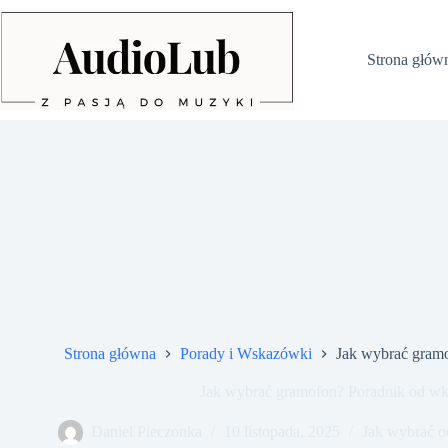
Przejdź
do
treści
Strona głów
Strona główna
Porady i Wskazówki
Jak wybrać gramo
Jak wybrać gramofon? Poradnik od wk
Daniel Pieczonka
10 listopada, 2025
Jak wybrać o