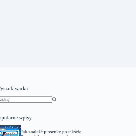
yszukiwarka
rak
yników
opularne wpisy
Jak znaleźć piosenkę po tekście: