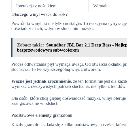
Interakcja z nośnikiem
Wirtualna
Dlaczego winyl wraca do łask?
Powrót do winyli to nie tylko nostalgia. To reakcja na cyfryzacj
doświadczeniach, w tym w słuchaniu muzyki.
Zobacz także:
Soundbar JBL Bar 2.1 Deep Bass - Najlep
bezprzewodowym subwooferem
Proces odtwarzania płyt wymaga uwagi. Od otwarcia okładki prz
słuchacza. To tworzy szczególną więź z utworem.
Ważne jest jednak zrozumienie
, że ten format nie jest dla k
wynikać z rzeczywistych potrzeb słuchania, nie tylko z trendów.
Dla osób, które chcą głębiej doświadczać muzyki, winyl oferuje
zaangażowanie w odsłuch.
Podstawowe elementy gramofonu
Każdy gramofon składa się z kilku podstawowych części, który