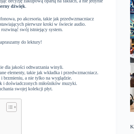
jąć decyzję zakupową opartą na faktach, a nie jedynie
wierny dźwięk
.
fonowa, po akcesoria, takie jak przedwzmacniacz
 stawiających pierwsze kroki w świecie audio.
 rozwinąć swój istniejący system.
Zapraszamy do lektury!
 dla jakości odtwarzania winyli.
e elementy, takie jak wkładka i przedwzmacniacz.
 brzmieniu, a nie tylko na wyglądzie.
ak i doświadczonych miłośników muzyki.
uchania swojej kolekcji płyt.
K