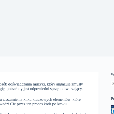
W
osób doświadczania muzyki, który angażuje zmysły
B
ię, potrzebny jest odpowiedni sprzęt odtwarzający.
w
P
 zrozumienia kilku kluczowych elementów, które
adzi Cię przez ten proces krok po kroku.