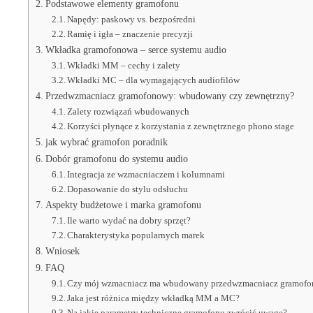
Podstawowe elementy gramofonu
Napędy: paskowy vs. bezpośredni
Ramię i igła – znaczenie precyzji
Wkładka gramofonowa – serce systemu audio
Wkładki MM – cechy i zalety
Wkładki MC – dla wymagających audiofilów
Przedwzmacniacz gramofonowy: wbudowany czy zewnętrzny?
Zalety rozwiązań wbudowanych
Korzyści płynące z korzystania z zewnętrznego phono stage
jak wybrać gramofon poradnik
Dobór gramofonu do systemu audio
Integracja ze wzmacniaczem i kolumnami
Dopasowanie do stylu odsłuchu
Aspekty budżetowe i marka gramofonu
Ile warto wydać na dobry sprzęt?
Charakterystyka popularnych marek
Wniosek
FAQ
Czy mój wzmacniacz ma wbudowany przedwzmacniacz gramof
Jaka jest różnica między wkładką MM a MC?
Na jakie parametry techniczne gramofonu zwrócić uwagę?