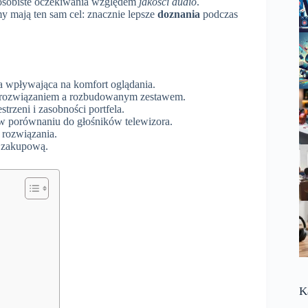
 osobiste oczekiwania względem
jakości audio
.
y mają ten sam cel: znacznie lepsze
doznania
podczas
 wpływająca na komfort oglądania.
rozwiązaniem a rozbudowanym zestawem.
trzeni i zasobności portfela.
w porównaniu do głośników telewizora.
 rozwiązania.
ę zakupową.
K