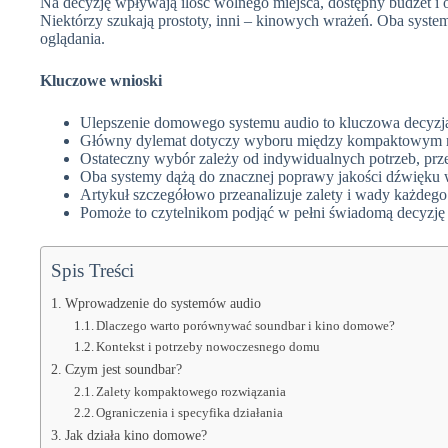
Na decyzję wpływają ilość wolnego miejsca, dostępny budżet i
Niektórzy szukają prostoty, inni – kinowych wrażeń. Oba system
oglądania.
Kluczowe wnioski
Ulepszenie domowego systemu audio to kluczowa decyzja
Główny dylemat dotyczy wyboru między kompaktowym 
Ostateczny wybór zależy od indywidualnych potrzeb, przes
Oba systemy dążą do znacznej poprawy jakości dźwięku 
Artykuł szczegółowo przeanalizuje zalety i wady każdego
Pomoże to czytelnikom podjąć w pełni świadomą decyzj
Spis Treści
Wprowadzenie do systemów audio
Dlaczego warto porównywać soundbar i kino domowe?
Kontekst i potrzeby nowoczesnego domu
Czym jest soundbar?
Zalety kompaktowego rozwiązania
Ograniczenia i specyfika działania
Jak działa kino domowe?