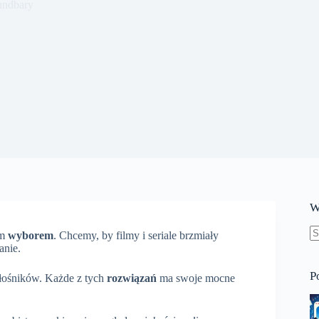
undbary
W
ym
wyborem
. Chcemy, by filmy i seriale brzmiały
B
anie.
w
P
łośników. Każde z tych
rozwiązań
ma swoje mocne