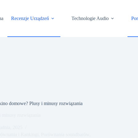
na
Recenzje Urządzeń
Technologie Audio
Po
 kino domowe? Plusy i minusy rozwiązania
i minusy rozwiązania
udnia, 2025
ównania i Rankingi
,
Porównania soundbarów
,