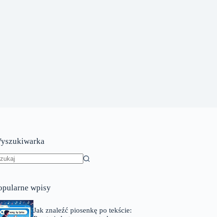
yszukiwarka
rak
yników
opularne wpisy
Jak znaleźć piosenkę po tekście: