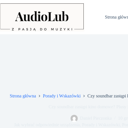
Przejdź
do
treści
Strona głów
Strona główna
Porady i Wskazówki
Czy soundbar zastąpi
Czy soundbar zastąpi kino domowe? Plusy 
Daniel Pieczonka
10 gr
Jak wybrać odpowiednie urządzenia
,
Porady i Wskazówki
,
Por