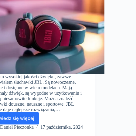
fan wysokiej jakości dźwięku, zawsze
wiałem słuchawki JBL. Są nowoczesne,
we i dostępne w wielu modelach. Mają
nały dźwięk, są wygodne w użytkowaniu i
ją niesamowite funkcje. Można znaleźć
awki douszne, nauszne i sportowe. JBL
e daje najlepsze rozwiązania,…
iedz się więcej
Słuchawki
JBL
Daniel Pieczonka
17 października, 2024
bezprzewodowe