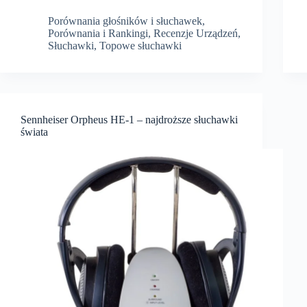
bezprzewodowe
słuchawki
Porównania głośników i słuchawek
,
do
Porównania i Rankingi
,
Recenzje Urządzeń
,
500
Słuchawki
,
Topowe słuchawki
zł
Sennheiser Orpheus HE-1 – najdroższe słuchawki
świata