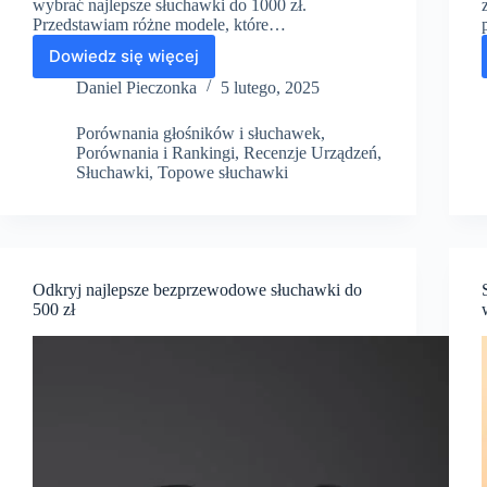
wybrać najlepsze słuchawki do 1000 zł.
Przedstawiam różne modele, które…
Dowiedz się więcej
Odkryj
najlepsze
Daniel Pieczonka
5 lutego, 2025
słuchawki
bezprzewodowe
Porównania głośników i słuchawek
,
do
Porównania i Rankingi
,
Recenzje Urządzeń
,
1000
Słuchawki
,
Topowe słuchawki
zł
Odkryj najlepsze bezprzewodowe słuchawki do
500 zł