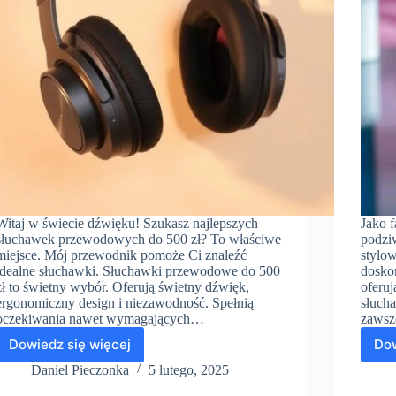
Witaj w świecie dźwięku! Szukasz najlepszych
Jako 
słuchawek przewodowych do 500 zł? To właściwe
podzi
miejsce. Mój przewodnik pomoże Ci znaleźć
stylo
idealne słuchawki. Słuchawki przewodowe do 500
dosko
zł to świetny wybór. Oferują świetny dźwięk,
oferu
ergonomiczny design i niezawodność. Spełnią
słuch
oczekiwania nawet wymagających…
zawsz
Dowiedz się więcej
Dow
Słuchawki
przewodowe
Daniel Pieczonka
5 lutego, 2025
do