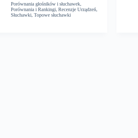
500
Porównania głośników i słuchawek
,
zł
Porównania i Rankingi
,
Recenzje Urządzeń
,
–
Słuchawki
,
Topowe słuchawki
Najlepszy
wybór
dla
Ciebie