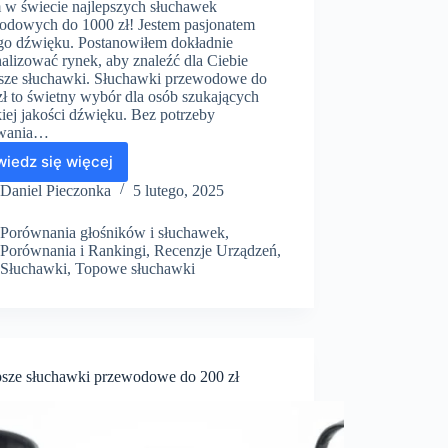
 w świecie najlepszych słuchawek
odowych do 1000 zł! Jestem pasjonatem
go dźwięku. Postanowiłem dokładnie
alizować rynek, aby znaleźć dla Ciebie
psze słuchawki. Słuchawki przewodowe do
zł to świetny wybór dla osób szukających
iej jakości dźwięku. Bez potrzeby
wania…
iedz się więcej
Słuchawki
przewodowe
Daniel Pieczonka
5 lutego, 2025
do
1000
Porównania głośników i słuchawek
,
zł
Porównania i Rankingi
,
Recenzje Urządzeń
,
–
Słuchawki
,
Topowe słuchawki
Poznaj
najwyższe
modele
psze słuchawki przewodowe do 200 zł