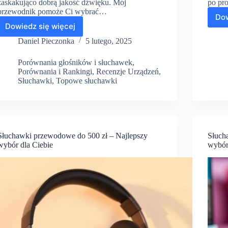
zaskakująco dobrą jakość dźwięku. Mój
po pr
przewodnik pomoże Ci wybrać…
Dow
Dowiedz się więcej
Przewodowe
słuchawki
Daniel Pieczonka
5 lutego, 2025
do
100
Porównania głośników i słuchawek
,
zł
Porównania i Rankingi
,
Recenzje Urządzeń
,
–
Słuchawki
,
Topowe słuchawki
Najlepszy
wybór
Słuchawki przewodowe do 500 zł – Najlepszy
Słuch
wybór dla Ciebie
wybó