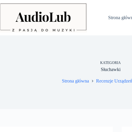
Przejdź
do
treści
Strona głów
KATEGORIA
Słuchawki
Strona główna
Recenzje Urządze