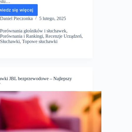
ostu…
iedz się więcej
Najlepsze
słuchawki
Daniel Pieczonka
5 lutego, 2025
przewodowe
do
Porównania głośników i słuchawek
,
200
Porównania i Rankingi
,
Recenzje Urządzeń
,
zł
Słuchawki
,
Topowe słuchawki
awki JBL bezprzewodowe – Najlepszy
r