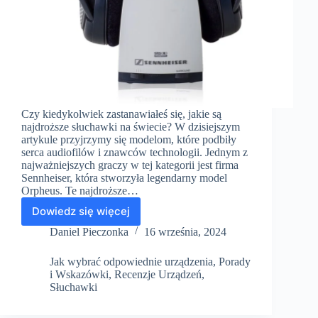
Czy kiedykolwiek zastanawiałeś się, jakie są
najdroższe słuchawki na świecie? W dzisiejszym
artykule przyjrzymy się modelom, które podbiły
serca audiofilów i znawców technologii. Jednym z
najważniejszych graczy w tej kategorii jest firma
Sennheiser, która stworzyła legendarny model
Orpheus. Te najdroższe…
Dowiedz się więcej
Sennheiser
Orpheus
Daniel Pieczonka
16 września, 2024
HE-
1
Jak wybrać odpowiednie urządzenia
,
Porady
–
i Wskazówki
,
Recenzje Urządzeń
,
najdroższe
Słuchawki
słuchawki
świata