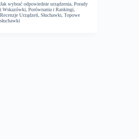
–
Jak wybrać odpowiednie urządzenia
,
Porady
Najlepszy
i Wskazówki
,
Porównania i Rankingi
,
wybór
Recenzje Urządzeń
,
Słuchawki
,
Topowe
słuchawki