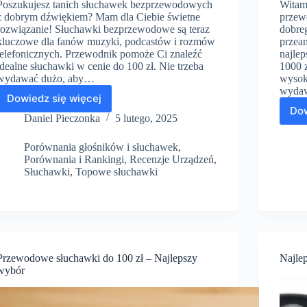
Poszukujesz tanich słuchawek bezprzewodowych
Witam
z dobrym dźwiękiem? Mam dla Ciebie świetne
przew
rozwiązanie! Słuchawki bezprzewodowe są teraz
dobre
kluczowe dla fanów muzyki, podcastów i rozmów
przean
telefonicznych. Przewodnik pomoże Ci znaleźć
najle
idealne słuchawki w cenie do 100 zł. Nie trzeba
1000 
wydawać dużo, aby…
wysok
wyda
Dowiedz się więcej
Znajdź
Dow
najlepsze
Daniel Pieczonka
5 lutego, 2025
bezprzewodowe
słuchawki
Porównania głośników i słuchawek
,
do
Porównania i Rankingi
,
Recenzje Urządzeń
,
100
Słuchawki
,
Topowe słuchawki
zł
Przewodowe słuchawki do 100 zł – Najlepszy
Najle
wybór