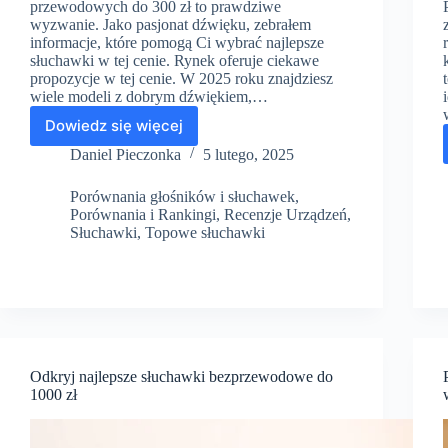
przewodowych do 300 zł to prawdziwe
wyzwanie. Jako pasjonat dźwięku, zebrałem
informacje, które pomogą Ci wybrać najlepsze
słuchawki w tej cenie. Rynek oferuje ciekawe
propozycje w tej cenie. W 2025 roku znajdziesz
wiele modeli z dobrym dźwiękiem,…
Dowiedz się więcej
Najlepsze
słuchawki
Daniel Pieczonka
5 lutego, 2025
przewodowe
do
Porównania głośników i słuchawek
,
300
Porównania i Rankingi
,
Recenzje Urządzeń
,
zł
Słuchawki
,
Topowe słuchawki
Odkryj najlepsze słuchawki bezprzewodowe do
1000 zł