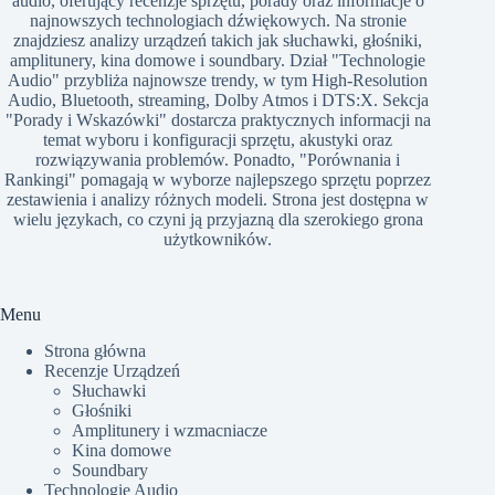
audio, oferujący recenzje sprzętu, porady oraz informacje o
najnowszych technologiach dźwiękowych. Na stronie
znajdziesz analizy urządzeń takich jak słuchawki, głośniki,
amplitunery, kina domowe i soundbary. Dział "Technologie
Audio" przybliża najnowsze trendy, w tym High-Resolution
Audio, Bluetooth, streaming, Dolby Atmos i DTS:X. Sekcja
"Porady i Wskazówki" dostarcza praktycznych informacji na
temat wyboru i konfiguracji sprzętu, akustyki oraz
rozwiązywania problemów. Ponadto, "Porównania i
Rankingi" pomagają w wyborze najlepszego sprzętu poprzez
zestawienia i analizy różnych modeli. Strona jest dostępna w
wielu językach, co czyni ją przyjazną dla szerokiego grona
użytkowników.​
Menu
Strona główna
Recenzje Urządzeń
Słuchawki
Głośniki
Amplitunery i wzmacniacze
Kina domowe
Soundbary
Technologie Audio