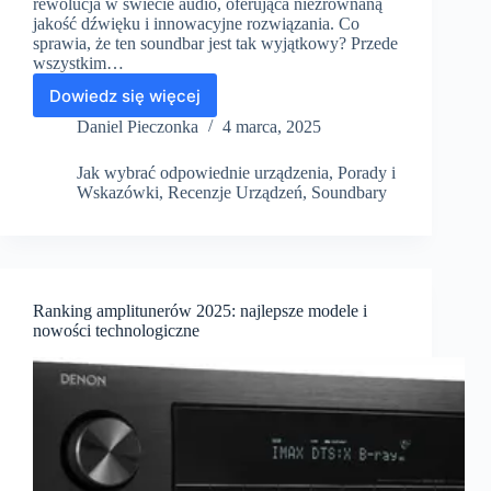
rewolucja w świecie audio, oferująca niezrównaną
jakość dźwięku i innowacyjne rozwiązania. Co
sprawia, że ten soundbar jest tak wyjątkowy? Przede
wszystkim…
Dowiedz się więcej
Recenzja
JBL
Daniel Pieczonka
4 marca, 2025
Bar
1300
Jak wybrać odpowiednie urządzenia
,
Porady i
–
Wskazówki
,
Recenzje Urządzeń
,
Soundbary
Potężny
soundbar
z
niesamowitym
dźwiękiem
Ranking amplitunerów 2025: najlepsze modele i
nowości technologiczne