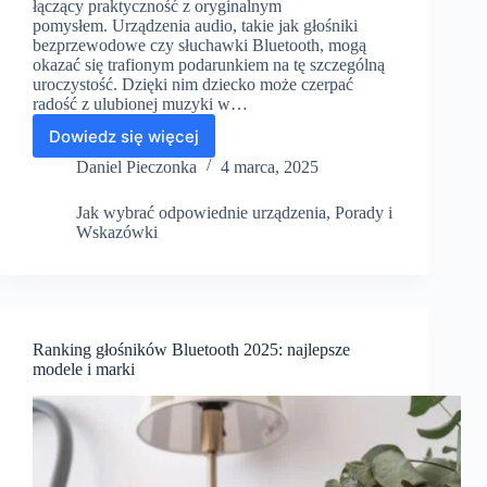
łączący praktyczność z oryginalnym
pomysłem. Urządzenia audio, takie jak głośniki
bezprzewodowe czy słuchawki Bluetooth, mogą
okazać się trafionym podarunkiem na tę szczególną
uroczystość. Dzięki nim dziecko może czerpać
radość z ulubionej muzyki w…
Dowiedz się więcej
Hifi
dla
Daniel Pieczonka
4 marca, 2025
dziecka
na
Jak wybrać odpowiednie urządzenia
,
Porady i
komunię
Wskazówki
–
wyjątkowy
prezent
na
lata
Ranking głośników Bluetooth 2025: najlepsze
modele i marki