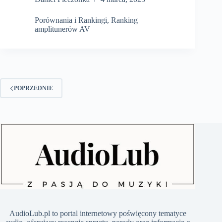
2025:
najlepsze
Porównania i Rankingi
,
Ranking
modele
amplitunerów AV
i
nowości
technologiczne
POPRZEDNIE
​AudioLub.pl to portal internetowy poświęcony tematyce