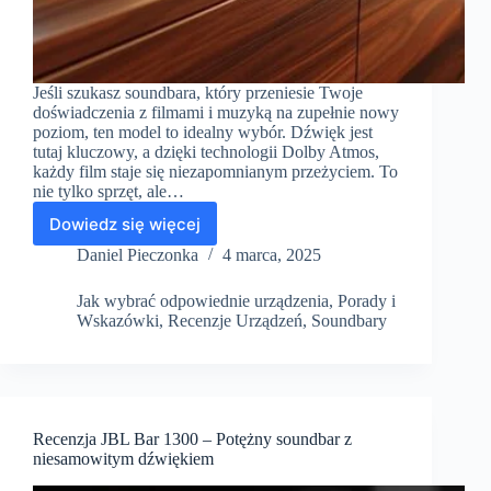
Jeśli szukasz soundbara, który przeniesie Twoje
doświadczenia z filmami i muzyką na zupełnie nowy
poziom, ten model to idealny wybór. Dźwięk jest
tutaj kluczowy, a dzięki technologii Dolby Atmos,
każdy film staje się niezapomnianym przeżyciem. To
nie tylko sprzęt, ale…
Dowiedz się więcej
Recenzja
Samsung
Daniel Pieczonka
4 marca, 2025
HW-
Q990D:
Jak wybrać odpowiednie urządzenia
,
Porady i
Doskonały
Wskazówki
,
Recenzje Urządzeń
,
Soundbary
dźwięk
kina
domowego
Recenzja JBL Bar 1300 – Potężny soundbar z
niesamowitym dźwiękiem