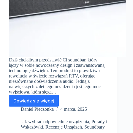
Dziś chciałbym przedstawić Ci soundbar, który
łączy w sobie nowoczesny design i zaawansowaną
technologię dźwięku. Ten produkt to prawdziwa
rewolucja w świecie rozwiązań RTV, oferując
niezrównane doświadczenia audio. Jedną z
największych zalet tego urządzenia jest jego moc
wyjściowa, która sięga…
Dowiedz się więcej
LG
S95TR
Daniel Pieczonka
4 marca, 2025
–
Kompleksowa
Jak wybrać odpowiednie urządzenia
,
Porady i
recenzja
Wskazówki
,
Recenzje Urządzeń
,
Soundbary
nowoczesnego