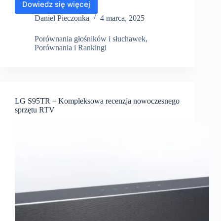
Dowiedz się więcej
Ranking
głośników
Daniel Pieczonka
4 marca, 2025
Bluetooth
2025:
Porównania głośników i słuchawek
,
najlepsze
Porównania i Rankingi
modele
i
marki
LG S95TR – Kompleksowa recenzja nowoczesnego
sprzętu RTV