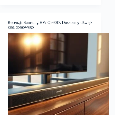
sprzętu
RTV
Recenzja Samsung HW-Q990D: Doskonały dźwięk
kina domowego