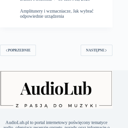
vs
tranzystorowy
Amplitunery i wzmacniacze
,
Jak wybrać
–
odpowiednie urządzenia
który
wybrać
dla
lepszego
brzmienia?
POPRZEDNIE
NASTĘPNE
​AudioLub.pl to portal internetowy poświęcony tematyce
audio, oferujący recenzje sprzętu, porady oraz informacje o