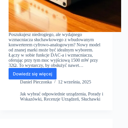
Poszukujesz niedrogiego, ale wydajnego
wzmacniacza słuchawkowego z wbudowanym
konwerterem cyfrowo-analogowym? Nowy model
od znanej marki może być idealnym wyborem.
Łączy w sobie funkcje DAC-a i wzmacniacza,
oferując przy tym moc wyjściową 1500 mW przy
32Ω. To wystarczy, by obsłużyć nawet…
Dowiedz się więcej
Wzmacniacz
słuchawkowy
Daniel Pieczonka
12 września, 2025
Fiio
K5
Jak wybrać odpowiednie urządzenia
,
Porady i
Pro
Wskazówki
,
Recenzje Urządzeń
,
Słuchawki
–
recenzja
budżetowego
DAC/AMP