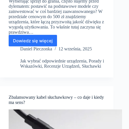
Wybierając sprzęt do grania, często stajemy przed
dylematem: postawić na podstawowe modele czy
zainwestować w coś bardziej zaawansowanego? W
przedziale cenowym do 500 zł znajdziemy
urządzenia, które łączą przyzwoitą jakość dźwięku z
wygodą użytkowania. To właśnie tutaj zaczyna się
prawdziwa…
Dowiedz się więcej
Gamingowe
słuchawki
Daniel Pieczonka
12 września, 2025
do
500
Jak wybrać odpowiednie urządzenia
,
Porady i
zł
Wskazówki
,
Recenzje Urządzeń
,
Słuchawki
–
czy
warto
dla
audiofila?
Zbalansowany kabel słuchawkowy – co daje i kiedy
ma sens?