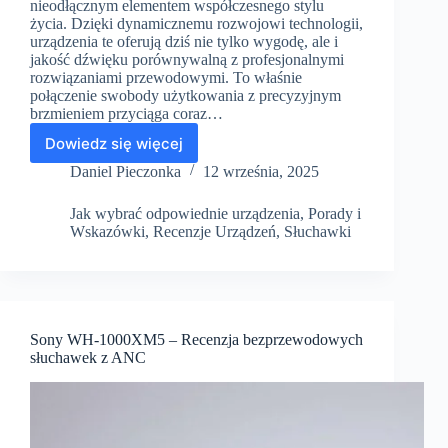
nieodłącznym elementem współczesnego stylu
życia. Dzięki dynamicznemu rozwojowi technologii,
urządzenia te oferują dziś nie tylko wygodę, ale i
jakość dźwięku porównywalną z profesjonalnymi
rozwiązaniami przewodowymi. To właśnie
połączenie swobody użytkowania z precyzyjnym
brzmieniem przyciąga coraz…
Dowiedz się więcej
Najlepsze
słuchawki
Daniel Pieczonka
12 września, 2025
dokanałowe
True
Jak wybrać odpowiednie urządzenia
,
Porady i
Wireless
Wskazówki
,
Recenzje Urządzeń
,
Słuchawki
(TWS)
–
ranking
2025
Sony WH-1000XM5 – Recenzja bezprzewodowych
słuchawek z ANC