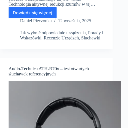
Technologia aktywnej redukcji szumów w tej…
Dowiedz się więcej
Sony
WH-
Daniel Pieczonka
12 września, 2025
1000XM5
–
Jak wybrać odpowiednie urządzenia
,
Porady i
Recenzja
Wskazówki
,
Recenzje Urządzeń
,
Słuchawki
bezprzewodowych
słuchawek
z
ANC
Audio-Technica ATH-R70x – test otwartych
słuchawek referencyjnych