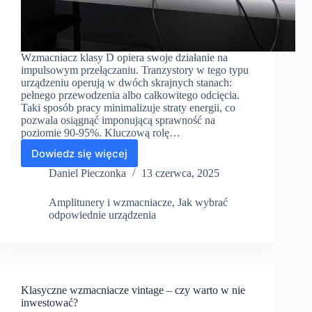
Wzmacniacz klasy D opiera swoje działanie na
impulsowym przełączaniu. Tranzystory w tego typu
urządzeniu operują w dwóch skrajnych stanach:
pełnego przewodzenia albo całkowitego odcięcia.
Taki sposób pracy minimalizuje straty energii, co
pozwala osiągnąć imponującą sprawność na
poziomie 90-95%. Kluczową rolę…
Dowiedz się więcej
Test
porównawczy:
Daniel Pieczonka
13 czerwca, 2025
wzmacniacz
cyfrowy
Amplitunery i wzmacniacze
,
Jak wybrać
w
odpowiednie urządzenia
klasie
D
vs
AB
Klasyczne wzmacniacze vintage – czy warto w nie
inwestować?