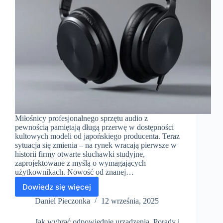
Miłośnicy profesjonalnego sprzętu audio z
pewnością pamiętają długą przerwę w dostępności
kultowych modeli od japońskiego producenta. Teraz
sytuacja się zmienia – na rynek wracają pierwsze w
historii firmy otwarte słuchawki studyjne,
zaprojektowane z myślą o wymagających
użytkownikach. Nowość od znanej…
Dowiedz się więcej
Audio-
Technica
Daniel Pieczonka
12 września, 2025
ATH-
R70x
Jak wybrać odpowiednie urządzenia
,
Porady i