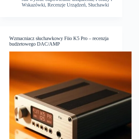
–
Wskazówki
,
Recenzje Urządzeń
,
Słuchawki
test
otwartych
słuchawek
referencyjnych
Wzmacniacz słuchawkowy Fiio K5 Pro – recenzja
budżetowego DAC/AMP