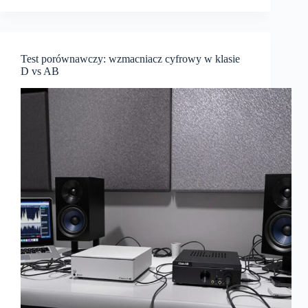
sportu
–
poradnik
Test porównawczy: wzmacniacz cyfrowy w klasie
D vs AB