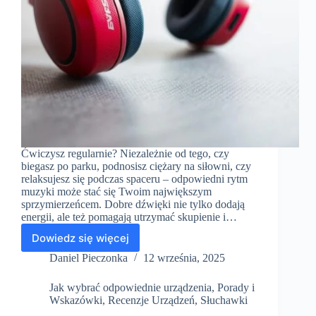
Ćwiczysz regularnie? Niezależnie od tego, czy
biegasz po parku, podnosisz ciężary na siłowni, czy
relaksujesz się podczas spaceru – odpowiedni rytm
muzyki może stać się Twoim największym
sprzymierzeńcem. Dobre dźwięki nie tylko dodają
energii, ale też pomagają utrzymać skupienie i…
Dowiedz się więcej
Jak
wybrać
Daniel Pieczonka
12 września, 2025
słuchawki
do
Jak wybrać odpowiednie urządzenia
,
Porady i
biegania
Wskazówki
,
Recenzje Urządzeń
,
Słuchawki
i