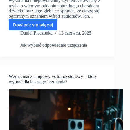
wykonania i niepowtarzalny styl retro. Powstały z
myślą o wiernym oddaniu naturalnego charakteru
dźwięku oraz jego głębi, co sprawia, że cieszą się
ogromnym uznaniem wśród audiofilów. Ich…
Dowiedz się więcej
Klasyczne
wzmacniacze
Daniel Pieczonka
13 czerwca, 2025
vintage
–
Jak wybrać odpowiednie urządzenia
czy
warto
w
nie
inwestować?
Wzmacniacz lampowy vs tranzystorowy – który
wybrać dla lepszego brzmienia?