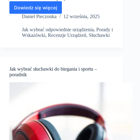
Dowiedz się więcej
Zbalansowany
kabel
Daniel Pieczonka
12 września, 2025
słuchawkowy
–
Jak wybrać odpowiednie urządzenia
,
Porady i
co
Wskazówki
,
Recenzje Urządzeń
,
Słuchawki
daje
i
kiedy
ma
sens?
Jak wybrać słuchawki do biegania i sportu –
poradnik